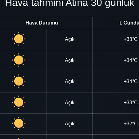
Hava tahmini Atina 30 günlük
Hava Durumu
t, Günd
Açık
+33°C
Açık
+34°C
Açık
+34°C
Açık
+33°C
Açık
+32°C