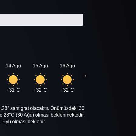
14 Ağu
15 Ağu
16 Ağu
17 Ağu
18 Ağu
›
+31°C
+32°C
+32°C
+32°C
+32°C
.28° santigrat olacaktır. Önümüzdeki 30
e 28°C (30 Ağu) olması beklenmektedir.
Eyl) olması beklenir.