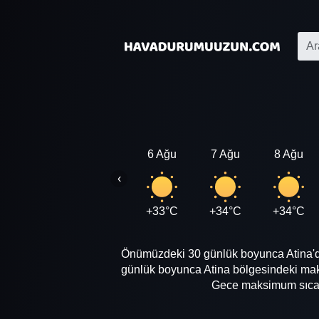
6 Ağu
7 Ağu
8 Ağu
‹
+33°C
+34°C
+34°C
Önümüzdeki 30 günlük boyunca Atina'de 
günlük boyunca Atina bölgesindeki mak
Gece maksimum sıcakl