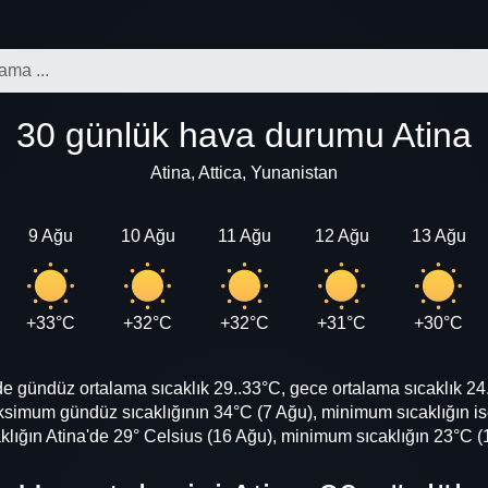
30 günlük hava durumu Atina
Atina, Attica, Yunanistan
9 Ağu
10 Ağu
11 Ağu
12 Ağu
13 Ağu
+33°C
+32°C
+32°C
+31°C
+30°C
gündüz ortalama sıcaklık 29..33°C, gece ortalama sıcaklık 24.
simum gündüz sıcaklığının 34°C (7 Ağu), minimum sıcaklığın is
ığın Atina'de 29° Celsius (16 Ağu), minimum sıcaklığın 23°C (1 