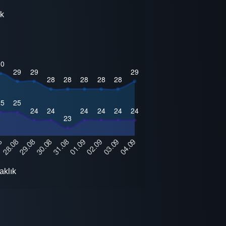
ık
aklık