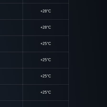
+28°C
+28°C
+25°C
+25°C
+25°C
+25°C