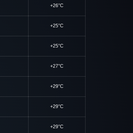
+26°C
+25°C
+25°C
+27°C
+29°C
+29°C
+29°C