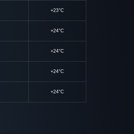
+23°C
+24°C
+24°C
+24°C
+24°C