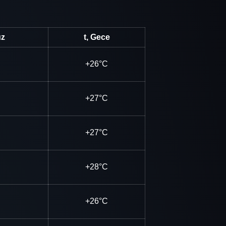
üz
t, Gece
+26°C
+27°C
+27°C
+28°C
+26°C