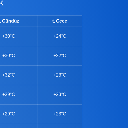
k
t, Gündüz
t, Gece
+30°C
+24°C
+30°C
+22°C
+32°C
+23°C
+29°C
+23°C
+29°C
+23°C