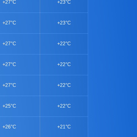
+27°C
+23°C
+27°C
+23°C
+27°C
+22°C
+27°C
+22°C
+27°C
+22°C
+25°C
+22°C
+26°C
+21°C