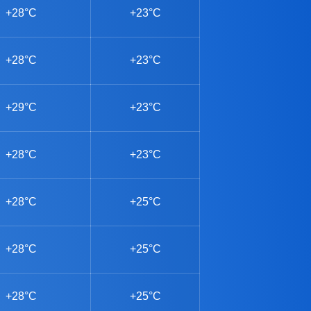
+28°C
+23°C
+28°C
+23°C
+29°C
+23°C
+28°C
+23°C
+28°C
+25°C
+28°C
+25°C
+28°C
+25°C