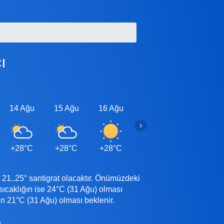
ı
14 Ağu
15 Ağu
16 Ağu
17 Ağu
18 Ağu
›
+28°C
+28°C
+28°C
+28°C
+28°C
21..25° santigrat olacaktır. Önümüzdeki
caklığın ise 24°C (31 Ağu) olması
n 21°C (31 Ağu) olması beklenir.