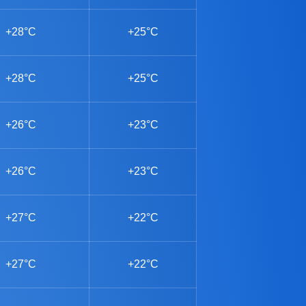
+28°C
+25°C
+28°C
+25°C
+26°C
+23°C
+26°C
+23°C
+27°C
+22°C
+27°C
+22°C