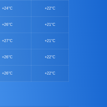
+24°C
+22°C
+26°C
+21°C
+27°C
+21°C
+26°C
+22°C
+26°C
+22°C