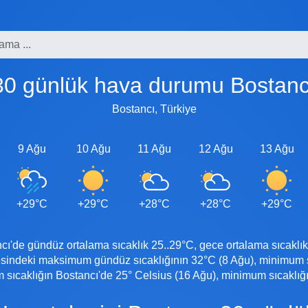
30 günlük hava durumu Bostanc
Bostancı, Türkiye
9 Ağu
10 Ağu
11 Ağu
12 Ağu
13 Ağu
+29°C
+29°C
+28°C
+28°C
+29°C
de gündüz ortalama sıcaklık 25..29°C, gece ortalama sıcaklık 
sindeki maksimum gündüz sıcaklığının 32°C (8 Ağu), minimum sı
ıcaklığın Bostancı'de 25° Celsius (16 Ağu), minimum sıcaklığı