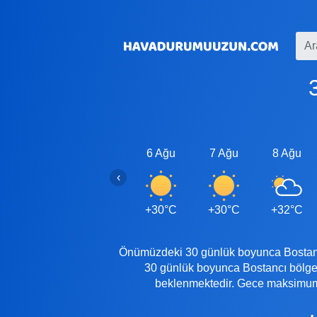
6 Ağu
7 Ağu
8 Ağu
‹
+30°C
+30°C
+32°C
Önümüzdeki 30 günlük boyunca Bostancı'
30 günlük boyunca Bostancı bölge
beklenmektedir. Gece maksimum s