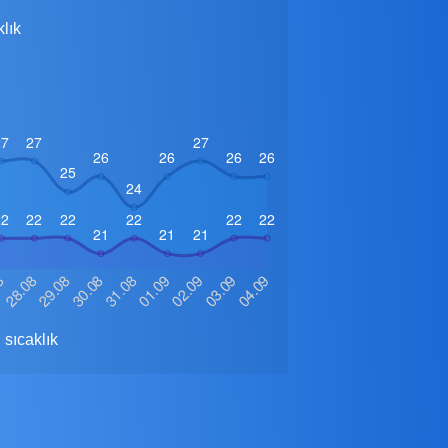
lık
sıcaklık