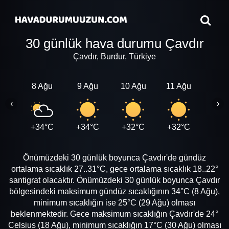
30 günlük hava durumu Çavdır
Çavdır, Burdur, Türkiye
8 Ağu
9 Ağu
10 Ağu
11 Ağu
12 A
‹
›
+34°C
+34°C
+32°C
+32°C
+33
Önümüzdeki 30 günlük boyunca Çavdır'de gündüz
ortalama sıcaklık 27..31°C, gece ortalama sıcaklık 18..22°
santigrat olacaktır. Önümüzdeki 30 günlük boyunca Çavdır
bölgesindeki maksimum gündüz sıcaklığının 34°C (8 Ağu),
minimum sıcaklığın ise 25°C (29 Ağu) olması
beklenmektedir. Gece maksimum sıcaklığın Çavdır'de 24°
Celsius (18 Ağu), minimum sıcaklığın 17°C (30 Ağu) olması