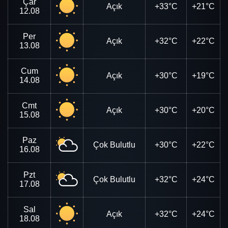
Çar
Açık
+33°C
+21°C
12.08
Per
Açık
+32°C
+22°C
13.08
Cum
Açık
+30°C
+19°C
14.08
Cmt
Açık
+30°C
+20°C
15.08
Paz
Çok Bulutlu
+30°C
+22°C
16.08
Pzt
Çok Bulutlu
+32°C
+24°C
17.08
Sal
Açık
+32°C
+24°C
18.08