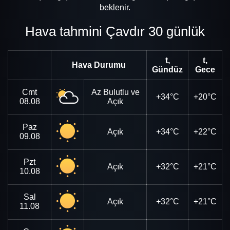
beklenir.
Hava tahmini Çavdır 30 günlük
t,
t,
Hava Durumu
Gündüz
Gece
Cmt
Az Bulutlu ve
+34°C
+20°C
08.08
Açık
Paz
Açık
+34°C
+22°C
09.08
Pzt
Açık
+32°C
+21°C
10.08
Sal
Açık
+32°C
+21°C
11.08