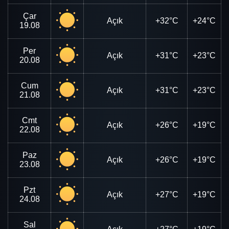
Çar
Açık
+32°C
+24°C
19.08
Per
Açık
+31°C
+23°C
20.08
Cum
Açık
+31°C
+23°C
21.08
Cmt
Açık
+26°C
+19°C
22.08
Paz
Açık
+26°C
+19°C
23.08
Pzt
Açık
+27°C
+19°C
24.08
Sal