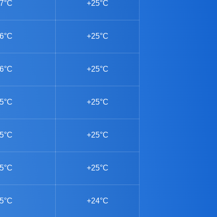
7°C
+25°C
6°C
+25°C
6°C
+25°C
5°C
+25°C
5°C
+25°C
5°C
+25°C
5°C
+24°C