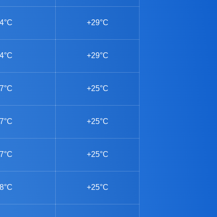
4°C
+29°C
4°C
+29°C
7°C
+25°C
7°C
+25°C
7°C
+25°C
8°C
+25°C