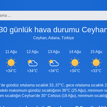
30 günlük hava durumu Ceyha
Ceyhan, Adana, Türkiye
11 Ağu
12 Ağu
13 Ağu
14 Ağu
15 Ağu
+34°C
+34°C
+34°C
+34°C
+33°C
gündüz ortalama sıcaklık 33..37°C, gece ortalama sıcaklık 24
eki maksimum gündüz sıcaklığının 38°C (25 Ağu), minimum sıc
 sıcaklığın Ceyhan'de 30° Celsius (18 Ağu), minimum sıcaklığın