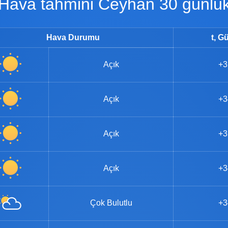
Hava tahmini Ceyhan 30 günlü
Hava Durumu
t, G
Açık
+3
Açık
+3
Açık
+3
Açık
+3
Çok Bulutlu
+3