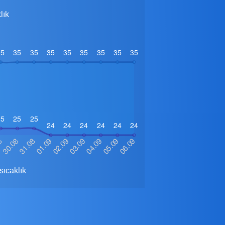
lık
ıcaklık