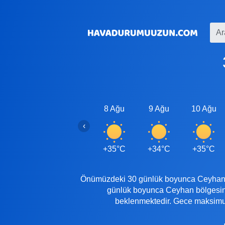
8 Ağu
9 Ağu
10 Ağu
‹
+35°C
+34°C
+35°C
Önümüzdeki 30 günlük boyunca Ceyhan'de 
günlük boyunca Ceyhan bölgesind
beklenmektedir. Gece maksimum