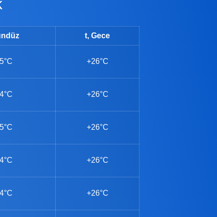
k
ündüz
t, Gece
5°C
+26°C
4°C
+26°C
5°C
+26°C
4°C
+26°C
4°C
+26°C