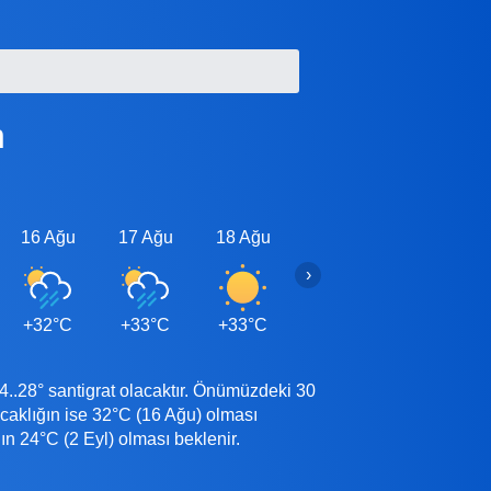
n
16 Ağu
17 Ağu
18 Ağu
19 Ağu
20 Ağu
›
+32°C
+33°C
+33°C
+33°C
+34°C
..28° santigrat olacaktır. Önümüzdeki 30
aklığın ise 32°C (16 Ağu) olması
 24°C (2 Eyl) olması beklenir.