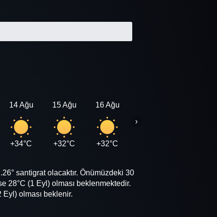
14 Ağu
15 Ağu
16 Ağu
17 Ağu
18 Ağu
›
+34°C
+32°C
+32°C
+32°C
+32°C
.26° santigrat olacaktır. Önümüzdeki 30
e 28°C (1 Eyl) olması beklenmektedir.
Eyl) olması beklenir.