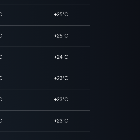
C
+25°C
C
+25°C
C
+24°C
C
+23°C
C
+23°C
C
+23°C