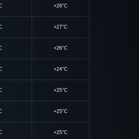
C
+26°C
C
+27°C
C
+26°C
C
+24°C
C
+25°C
C
+25°C
C
+25°C