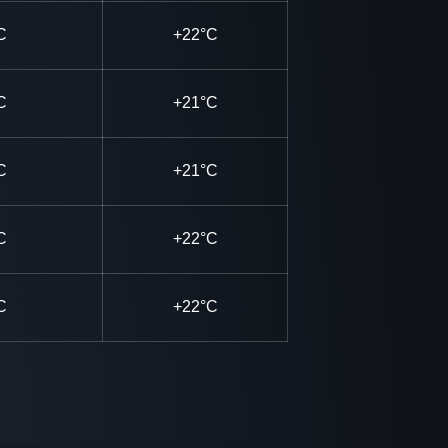
C
+22°C
C
+21°C
C
+21°C
C
+22°C
C
+22°C