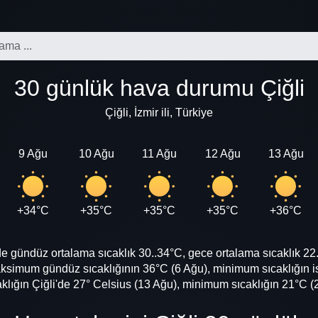
30 günlük hava durumu Çiğli
Çiğli, İzmir ili, Türkiye
9 Ağu
10 Ağu
11 Ağu
12 Ağu
13 Ağu
+34°C
+35°C
+35°C
+35°C
+36°C
gündüz ortalama sıcaklık 30..34°C, gece ortalama sıcaklık 22.
ksimum gündüz sıcaklığının 36°C (6 Ağu), minimum sıcaklığın is
ığın Çiğli'de 27° Celsius (13 Ağu), minimum sıcaklığın 21°C (2 