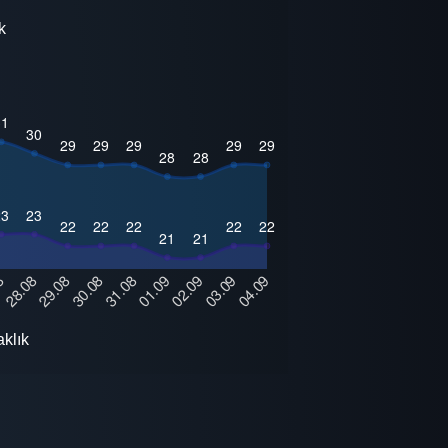
k
aklık