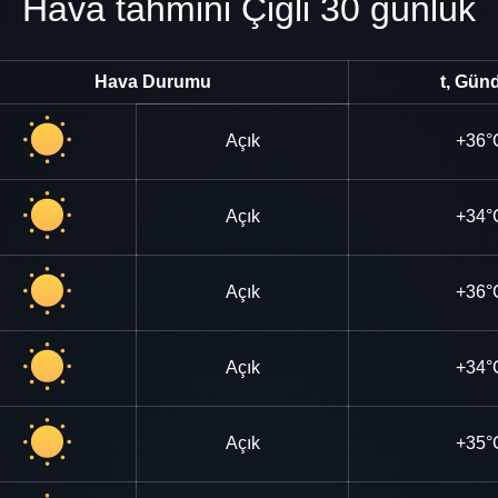
Hava tahmini Çiğli 30 günlük
Hava Durumu
t, Gün
Açık
+36°
Açık
+34°
Açık
+36°
Açık
+34°
Açık
+35°