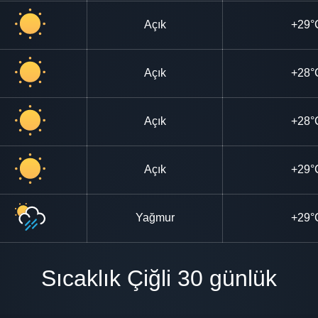
Açık
+29°
Açık
+28°
Açık
+28°
Açık
+29°
Yağmur
+29°
Sıcaklık Çiğli 30 günlük