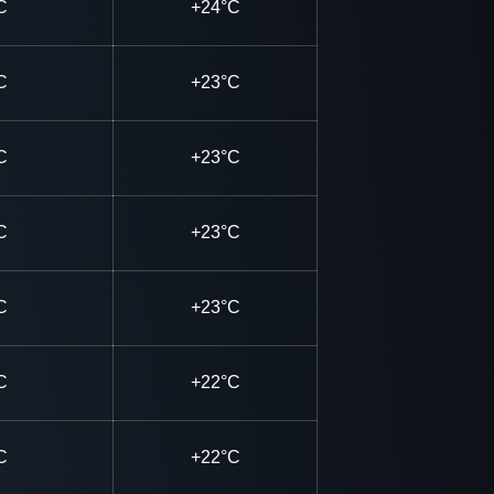
C
+24°C
C
+23°C
C
+23°C
C
+23°C
C
+23°C
C
+22°C
C
+22°C