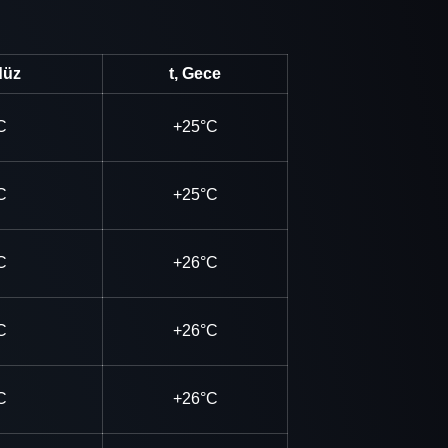
düz
t, Gece
C
+25°C
C
+25°C
C
+26°C
C
+26°C
C
+26°C