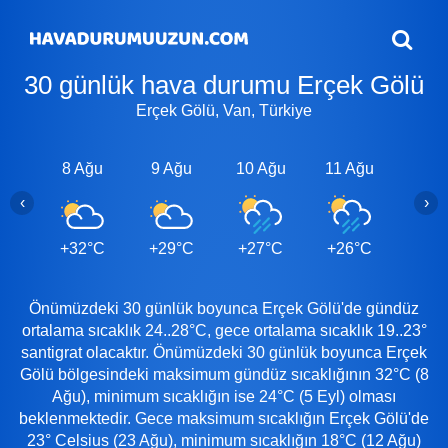
30 günlük hava durumu Erçek Gölü
Erçek Gölü, Van, Türkiye
8 Ağu
9 Ağu
10 Ağu
11 Ağu
12 A
‹
›
+32°C
+29°C
+27°C
+26°C
+26
Önümüzdeki 30 günlük boyunca Erçek Gölü'de gündüz
ortalama sıcaklık 24..28°C, gece ortalama sıcaklık 19..23°
santigrat olacaktır. Önümüzdeki 30 günlük boyunca Erçek
Gölü bölgesindeki maksimum gündüz sıcaklığının 32°C (8
Ağu), minimum sıcaklığın ise 24°C (5 Eyl) olması
beklenmektedir. Gece maksimum sıcaklığın Erçek Gölü'de
23° Celsius (23 Ağu), minimum sıcaklığın 18°C (12 Ağu)