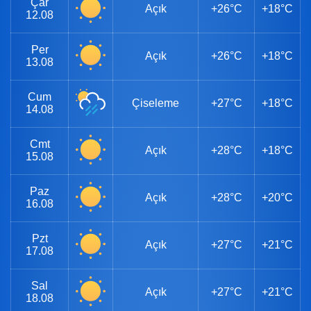
Çar
Açık
+26°C
+18°C
12.08
Per
Açık
+26°C
+18°C
13.08
Cum
Çiseleme
+27°C
+18°C
14.08
Cmt
Açık
+28°C
+18°C
15.08
Paz
Açık
+28°C
+20°C
16.08
Pzt
Açık
+27°C
+21°C
17.08
Sal
Açık
+27°C
+21°C
18.08