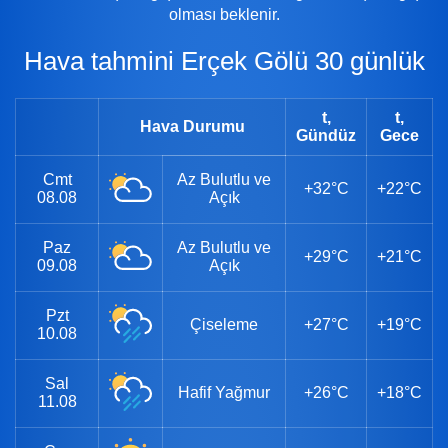
olması beklenir.
Hava tahmini Erçek Gölü 30 günlük
t,
t,
Hava Durumu
Gündüz
Gece
Cmt
Az Bulutlu ve
+32°C
+22°C
08.08
Açık
Paz
Az Bulutlu ve
+29°C
+21°C
09.08
Açık
Pzt
Çiseleme
+27°C
+19°C
10.08
Sal
Hafif Yağmur
+26°C
+18°C
11.08