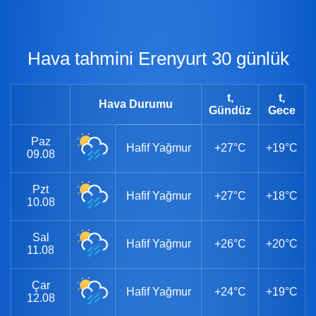
Hava tahmini Erenyurt 30 günlük
t,
t,
Hava Durumu
Gündüz
Gece
Paz
Hafif Yağmur
+27°C
+19°C
09.08
Pzt
Hafif Yağmur
+27°C
+18°C
10.08
Sal
Hafif Yağmur
+26°C
+20°C
11.08
Çar
Hafif Yağmur
+24°C
+19°C
12.08