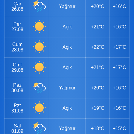
Çar
Yağmur
+20°C
+16°C
26.08
Per
Açık
+21°C
+16°C
27.08
Cum
Açık
+22°C
+17°C
28.08
Cmt
Açık
+21°C
+17°C
29.08
Paz
Yağmur
+20°C
+16°C
30.08
Pzt
Açık
+19°C
+16°C
31.08
Sal
Yağmur
+18°C
+15°C
01.09