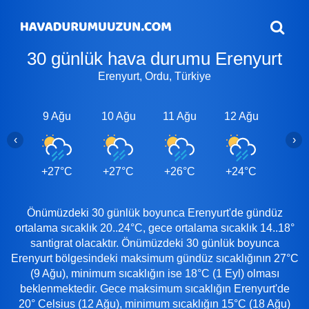
30 günlük hava durumu Erenyurt
Erenyurt, Ordu, Türkiye
9 Ağu
10 Ağu
11 Ağu
12 Ağu
13 A
‹
›
+27°C
+27°C
+26°C
+24°C
+24
Önümüzdeki 30 günlük boyunca Erenyurt'de gündüz
ortalama sıcaklık 20..24°C, gece ortalama sıcaklık 14..18°
santigrat olacaktır. Önümüzdeki 30 günlük boyunca
Erenyurt bölgesindeki maksimum gündüz sıcaklığının 27°C
(9 Ağu), minimum sıcaklığın ise 18°C (1 Eyl) olması
beklenmektedir. Gece maksimum sıcaklığın Erenyurt'de
20° Celsius (12 Ağu), minimum sıcaklığın 15°C (18 Ağu)