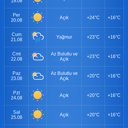
19.08
Per
Açık
+24°C
+16°C
20.08
Cum
Yağmur
+23°C
+16°C
21.08
Cmt
Az Bulutlu ve
+23°C
+16°C
22.08
Açık
Paz
Az Bulutlu ve
+20°C
+16°C
23.08
Açık
Pzt
Açık
+20°C
+16°C
24.08
Sal
Açık
+20°C
+16°C
25.08