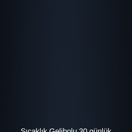
Sıcaklık Gelibolu 30 günlük