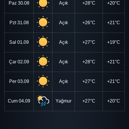
Paz
30.08
Açık
+28°C
+20°C
Pzt
31.08
Açık
+26°C
+21°C
Sal
01.09
Açık
+27°C
+19°C
Çar
02.09
Açık
+28°C
+21°C
Per
03.09
Açık
+27°C
+21°C
Cum
04.09
Yağmur
+27°C
+20°C