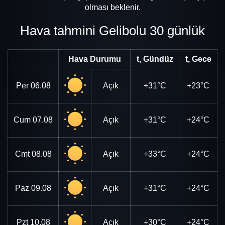
olması beklenir.
Hava tahmini Gelibolu 30 günlük
Hava Durumu
t, Gündüz
t, Gece
Per
06.08
Açık
+31°C
+23°C
Cum
07.08
Açık
+31°C
+24°C
Cmt
08.08
Açık
+33°C
+24°C
Paz
09.08
Açık
+31°C
+24°C
Pzt
10.08
Açık
+30°C
+24°C