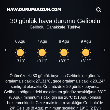
30 günlük hava durumu Gelibolu
Gelibolu, Çanakkale, Türkiye
6 Ağu
7 Ağu
8 Ağu
9 Ağu
10 A
‹
›
+31°C
+31°C
+33°C
+31°C
+30
Önümüzdeki 30 günlük boyunca Gelibolu'de gündüz
ortalama sıcaklık 27..31°C, gece ortalama sıcaklık 20..24°
santigrat olacaktır. Önümüzdeki 30 günlük boyunca
Gelibolu bölgesindeki maksimum gündüz sıcaklığının 33°C
(8 Ağu), minimum sıcaklığın ise 26°C (31 Ağu) olması
beklenmektedir. Gece maksimum sıcaklığın Gelibolu'de
24° Celsius (8 Ağu), minimum sıcaklığın 19°C (2 Eyl)