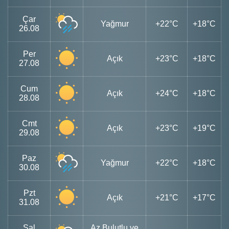
Çar
Yağmur
+22°C
+18°C
26.08
Per
Açık
+23°C
+18°C
27.08
Cum
Açık
+24°C
+18°C
28.08
Cmt
Açık
+23°C
+19°C
29.08
Paz
Yağmur
+22°C
+18°C
30.08
Pzt
Açık
+21°C
+17°C
31.08
Sal
Az Bulutlu ve