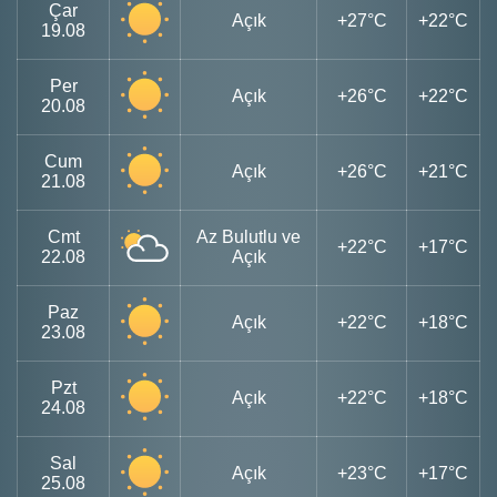
Çar
Açık
+27°C
+22°C
19.08
Per
Açık
+26°C
+22°C
20.08
Cum
Açık
+26°C
+21°C
21.08
Cmt
Az Bulutlu ve
+22°C
+17°C
22.08
Açık
Paz
Açık
+22°C
+18°C
23.08
Pzt
Açık
+22°C
+18°C
24.08
Sal
Açık
+23°C
+17°C
25.08