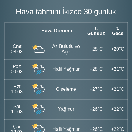
Hava tahmini İkizce 30 günlük
t,
t,
Hava Durumu
Gündüz
Gece
Cmt
Az Bulutlu ve
+28°C
+20°C
08.08
Açık
Paz
Hafif Yağmur
+28°C
+21°C
09.08
Pzt
Çiseleme
+27°C
+21°C
10.08
Sal
Yağmur
+26°C
+22°C
11.08
Çar
Hafif Yağmur
+26°C
+22°C
12.08