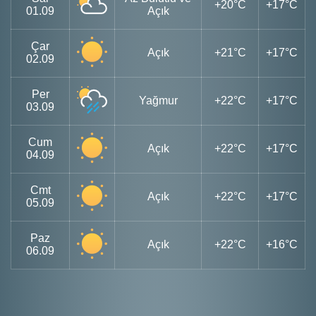
+20°C
+17°C
01.09
Açık
Çar
Açık
+21°C
+17°C
02.09
Per
Yağmur
+22°C
+17°C
03.09
Cum
Açık
+22°C
+17°C
04.09
Cmt
Açık
+22°C
+17°C
05.09
Paz
Açık
+22°C
+16°C
06.09