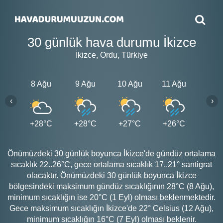
30 günlük hava durumu İkizce
İkizce, Ordu, Türkiye
8 Ağu
9 Ağu
10 Ağu
11 Ağu
12 A
‹
›
+28°C
+28°C
+27°C
+26°C
+26
Önümüzdeki 30 günlük boyunca İkizce'de gündüz ortalama
sıcaklık 22..26°C, gece ortalama sıcaklık 17..21° santigrat
olacaktır. Önümüzdeki 30 günlük boyunca İkizce
bölgesindeki maksimum gündüz sıcaklığının 28°C (8 Ağu),
minimum sıcaklığın ise 20°C (1 Eyl) olması beklenmektedir.
Gece maksimum sıcaklığın İkizce'de 22° Celsius (12 Ağu),
minimum sıcaklığın 16°C (7 Eyl) olması beklenir.