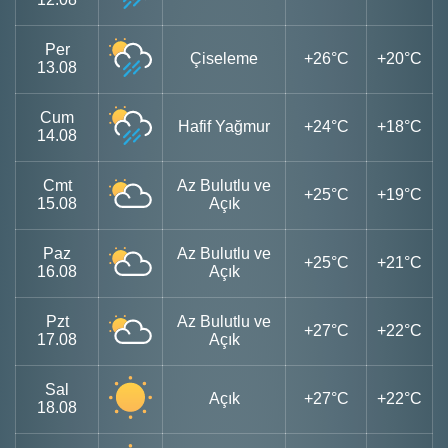
Per
Çiseleme
+26°C
+20°C
13.08
Cum
Hafif Yağmur
+24°C
+18°C
14.08
Cmt
Az Bulutlu ve
+25°C
+19°C
15.08
Açık
Paz
Az Bulutlu ve
+25°C
+21°C
16.08
Açık
Pzt
Az Bulutlu ve
+27°C
+22°C
17.08
Açık
Sal
Açık
+27°C
+22°C
18.08