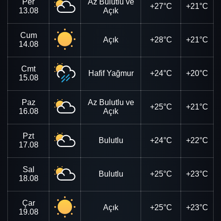
Per
Az Bulutlu ve
+27°C
+21°C
13.08
Açık
Cum
Açık
+28°C
+21°C
14.08
Cmt
Hafif Yağmur
+24°C
+20°C
15.08
Paz
Az Bulutlu ve
+25°C
+21°C
16.08
Açık
Pzt
Bulutlu
+24°C
+22°C
17.08
Sal
Bulutlu
+25°C
+23°C
18.08
Çar
Açık
+25°C
+23°C
19.08