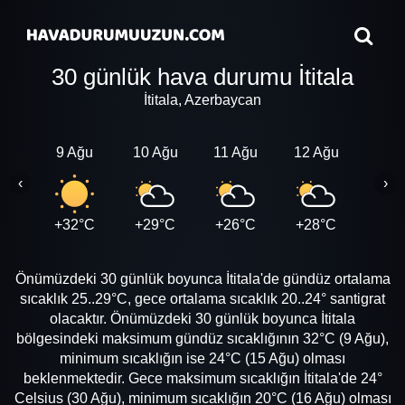
30 günlük hava durumu İtitala
İtitala, Azerbaycan
9 Ağu
10 Ağu
11 Ağu
12 Ağu
13 A
‹
›
+32°C
+29°C
+26°C
+28°C
+27
Önümüzdeki 30 günlük boyunca İtitala'de gündüz ortalama
sıcaklık 25..29°C, gece ortalama sıcaklık 20..24° santigrat
olacaktır. Önümüzdeki 30 günlük boyunca İtitala
bölgesindeki maksimum gündüz sıcaklığının 32°C (9 Ağu),
minimum sıcaklığın ise 24°C (15 Ağu) olması
beklenmektedir. Gece maksimum sıcaklığın İtitala'de 24°
Celsius (30 Ağu), minimum sıcaklığın 20°C (16 Ağu) olması