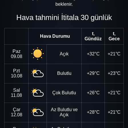
beklenir.
Hava tahmini İtitala 30 günlük
t,
t,
Hava Durumu
Gündüz
Gece
Paz
Açık
+32°C
+21°C
09.08
Pzt
Bulutlu
+29°C
+23°C
10.08
Sal
Çok Bulutlu
+26°C
+21°C
11.08
Çar
Az Bulutlu ve
+28°C
+21°C
12.08
Açık