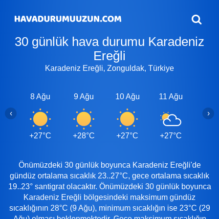
30 günlük hava durumu Karadeniz
Ereğli
Karadeniz Ereğli, Zonguldak, Türkiye
8 Ağu
9 Ağu
10 Ağu
11 Ağu
12 A
‹
›
+27°C
+28°C
+27°C
+27°C
+27
Önümüzdeki 30 günlük boyunca Karadeniz Ereğli'de
gündüz ortalama sıcaklık 23..27°C, gece ortalama sıcaklık
19..23° santigrat olacaktır. Önümüzdeki 30 günlük boyunca
Karadeniz Ereğli bölgesindeki maksimum gündüz
sıcaklığının 28°C (9 Ağu), minimum sıcaklığın ise 23°C (29
Ağu) olması beklenmektedir. Gece maksimum sıcaklığın