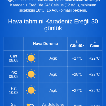
Karadeniz Ereğli'de 24° Celsius (12 Ağu), minimum
sıcaklığın 18°C (16 Ağu) olması beklenir.
Hava tahmini Karadeniz Ereğli 30
günlük
t,
t,
Hava Durumu
Gündüz
Gece
Cmt
Açık
+27°C
+22°C
08.08
Paz
Açık
+28°C
+22°C
09.08
Pzt
Açık
+27°C
+23°C
10.08
Sal
Az Bulutlu ve