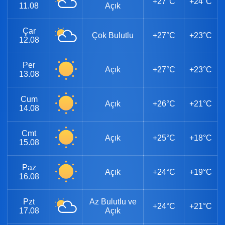
+27°C
+24°C
11.08
Açık
Çar
Çok Bulutlu
+27°C
+23°C
12.08
Per
Açık
+27°C
+23°C
13.08
Cum
Açık
+26°C
+21°C
14.08
Cmt
Açık
+25°C
+18°C
15.08
Paz
Açık
+24°C
+19°C
16.08
Pzt
Az Bulutlu ve
+24°C
+21°C
17.08
Açık