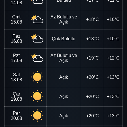
Bulutlu
+17°C
+11°C
14.08
Cmt
Az Bulutlu ve
+18°C
+10°C
15.08
Açık
Paz
Çok Bulutlu
+18°C
+10°C
16.08
Pzt
Az Bulutlu ve
+19°C
+12°C
17.08
Açık
Sal
Açık
+20°C
+13°C
18.08
Çar
Açık
+20°C
+13°C
19.08
Per
Açık
+20°C
+13°C
20.08