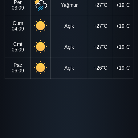
Per
Yağmur
+27°C
+19°C
03.09
Cum
Açık
+27°C
+19°C
04.09
Cmt
Açık
+27°C
+19°C
05.09
Paz
Açık
+26°C
+19°C
06.09