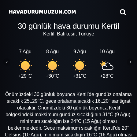
30 günlük hava durumu Kertil
Kertil, Balıkesir, Türkiye
7 Ağu
8 Ağu
9 Ağu
10 Ağu
11 A
‹
›
+29°C
+30°C
+31°C
+28°C
+28
Önümüzdeki 30 günlük boyunca Kertil'de gündüz ortalama
sıcaklık 25..29°C, gece ortalama sıcaklık 16..20° santigrat
olacaktır. Önümüzdeki 30 günlük boyunca Kertil
bölgesindeki maksimum gündüz sıcaklığının 31°C (9 Ağu),
minimum sıcaklığın ise 24°C (15 Ağu) olması
beklenmektedir. Gece maksimum sıcaklığın Kertil'de 20°
Celsius (10 Ağu), minimum sıcaklığın 16°C (16 Ağu) olması