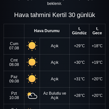
beklenir.
Hava tahmini Kertil 30 günlük
t,
t,
Hava Durumu
Gündüz
Gece
Cum
Açık
+29°C
+18°C
07.08
Cmt
Açık
+30°C
+19°C
08.08
Paz
Açık
+31°C
+20°C
09.08
Pzt
Az Bulutlu ve
+28°C
+20°C
10.08
Açık