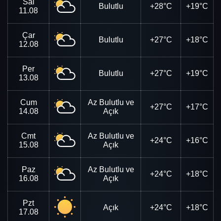
Sal
Bulutlu
+28°C
+19°C
11.08
Çar
Bulutlu
+27°C
+18°C
12.08
Per
Bulutlu
+27°C
+19°C
13.08
Cum
Az Bulutlu ve
+27°C
+17°C
14.08
Açık
Cmt
Az Bulutlu ve
+24°C
+16°C
15.08
Açık
Paz
Az Bulutlu ve
+24°C
+18°C
16.08
Açık
Pzt
Açık
+24°C
+18°C
17.08