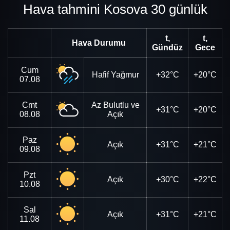
Hava tahmini Kosova 30 günlük
t,
t,
Hava Durumu
Gündüz
Gece
Cum
Hafif Yağmur
+32°C
+20°C
07.08
Cmt
Az Bulutlu ve
+31°C
+20°C
08.08
Açık
Paz
Açık
+31°C
+21°C
09.08
Pzt
Açık
+30°C
+22°C
10.08
Sal
Açık
+31°C
+21°C
11.08