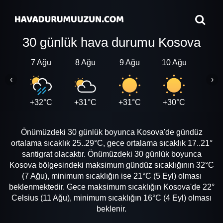
30 günlük hava durumu Kosova
7 Ağu
8 Ağu
9 Ağu
10 Ağu
11 A
‹
›
+32°C
+31°C
+31°C
+30°C
+31
Önümüzdeki 30 günlük boyunca Kosova'de gündüz
ortalama sıcaklık 25..29°C, gece ortalama sıcaklık 17..21°
santigrat olacaktır. Önümüzdeki 30 günlük boyunca
Kosova bölgesindeki maksimum gündüz sıcaklığının 32°C
(7 Ağu), minimum sıcaklığın ise 21°C (5 Eyl) olması
beklenmektedir. Gece maksimum sıcaklığın Kosova'de 22°
Celsius (11 Ağu), minimum sıcaklığın 16°C (4 Eyl) olması
beklenir.