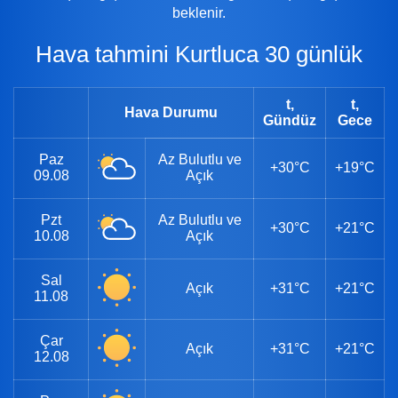
beklenir.
Hava tahmini Kurtluca 30 günlük
t,
t,
Hava Durumu
Gündüz
Gece
Paz
Az Bulutlu ve
+30°C
+19°C
09.08
Açık
Pzt
Az Bulutlu ve
+30°C
+21°C
10.08
Açık
Sal
Açık
+31°C
+21°C
11.08
Çar
Açık
+31°C
+21°C
12.08