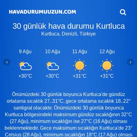
30 günlük hava durumu Kurtluca
Kurtluca, Denizli, Türkiye
9 Ağu
10 Ağu
11 Ağu
12 Ağu
13 A
‹
›
+30°C
+30°C
+31°C
+31°C
+31
Önümüzdeki 30 günlük boyunca Kurtluca'de gündüz
ortalama sıcaklık 27..31°C, gece ortalama sıcaklık 18..22°
santigrat olacaktır. Önümüzdeki 30 günlük boyunca
Kurtluca bölgesindeki maksimum gündüz sıcaklığının 32°C
(27 Ağu), minimum sıcaklığın ise 27°C (16 Ağu) olması
beklenmektedir. Gece maksimum sıcaklığın Kurtluca'de 23°
Celsius (28 Ağu), minimum sıcaklığın 18°C (17 Ağu) olması