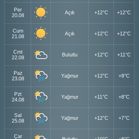
Per
Açık
+12°C
+12°C
20.08
Cum
Açık
+12°C
+12°C
21.08
Cmt
Bulutlu
+12°C
+11°C
22.08
Paz
Yağmur
+12°C
+9°C
23.08
Pzt
Yağmur
+11°C
+8°C
24.08
Sal
Yağmur
+12°C
+7°C
25.08
Çar