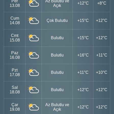
Per
Az Bulutlu ve
+12°C
+8°C
13.08
Açık
Cum
Çok Bulutlu
+15°C
+12°C
14.08
Cmt
Bulutlu
+15°C
+12°C
15.08
Paz
Bulutlu
+16°C
+11°C
16.08
Pzt
Bulutlu
+11°C
+10°C
17.08
Sal
Bulutlu
+12°C
+12°C
18.08
Çar
Az Bulutlu ve
+12°C
+12°C
19.08
Açık