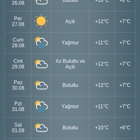
Bulutlu
+10°C
+8°C
26.08
Per
Açık
+12°C
+7°C
27.08
Cum
Yağmur
+11°C
+7°C
28.08
Cmt
Az Bulutlu ve
+12°C
+7°C
29.08
Açık
Paz
Bulutlu
+12°C
+7°C
30.08
Pzt
Yağmur
+11°C
+7°C
31.08
Sal
Bulutlu
+10°C
+6°C
01.09