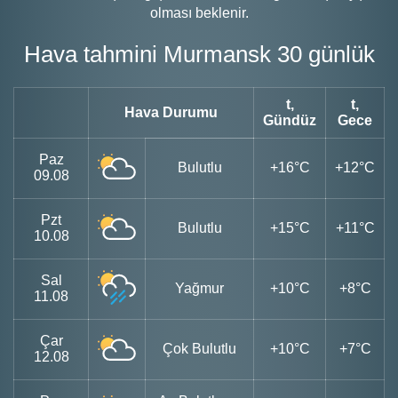
olması beklenir.
Hava tahmini Murmansk 30 günlük
t,
t,
Hava Durumu
Gündüz
Gece
Paz
Bulutlu
+16°C
+12°C
09.08
Pzt
Bulutlu
+15°C
+11°C
10.08
Sal
Yağmur
+10°C
+8°C
11.08
Çar
Çok Bulutlu
+10°C
+7°C
12.08