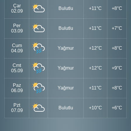
Çar
Bulutlu
+11°C
+8°C
02.09
Per
Bulutlu
+11°C
+7°C
03.09
Cum
Yağmur
+12°C
+8°C
04.09
Cmt
Yağmur
+12°C
+9°C
05.09
Paz
Yağmur
+11°C
+8°C
06.09
Pzt
Bulutlu
+10°C
+6°C
07.09