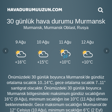
30 günlük hava durumu Murmansk
Murmansk, Murmansk Oblast, Rusya
9 Ağu
10 Ağu
11 Ağu
12 Ağu
13 A
‹
›
+16°C
+15°C
+10°C
+10°C
+12
Önümüzdeki 30 günlük boyunca Murmansk'de gündüz
ortalama sıcaklık 10..14°C, gece ortalama sıcaklık 7..11°
santigrat olacaktır. Önümüzdeki 30 günlük boyunca
Murmansk bölgesindeki maksimum gündüz sıcaklığının
16°C (9 Ağu), minimum sıcaklığın ise 10°C (11 Ağu) olması
beklenmektedir. Gece maksimum sıcaklığın Murmansk'de
12° Celsius (10 Ağu), minimum sıcaklığın 6°C (2 Eyl)