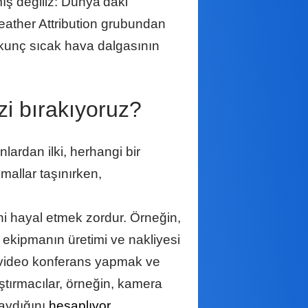
ış değiliz: Dünya'daki
eather Attribution grubundan
rkunç sıcak hava dalgasının
zi bırakıyoruz?
ardan ilki, herhangi bir
 mallar taşınırken,
ini hayal etmek zordur. Örneğin,
ekipmanın üretimi ve nakliyesi
 video konferans yapmak ve
aştırmacılar, örneğin, kamera
yaydığını
hesaplıyor
.