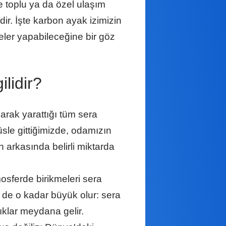
e toplu ya da özel ulaşım
r. İşte karbon ayak izimizin
eler yapabileceğine bir göz
ilidir?
arak yarattığı tüm sera
üsle gittiğimizde, odamızın
 arkasında belirli miktarda
tmosferde birikmeleri sera
z de o kadar büyük olur: sera
lıklar meydana gelir.