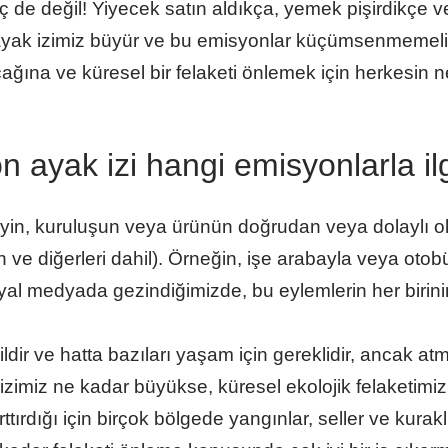
de değil! Yiyecek satın aldıkça, yemek pişirdikçe v
ayak izimiz büyür ve bu emisyonlar küçümsenmemelidi
ğına ve küresel bir felaketi önlemek için herkesin n
on ayak izi hangi emisyonlarla ilg
reyin, kuruluşun veya ürünün doğrudan veya dolaylı ol
n ve diğerleri dahil). Örneğin, işe arabayla veya otob
yal medyada gezindiğimizde, bu eylemlerin her birinin
ğildir ve hatta bazıları yaşam için gereklidir, ancak a
izimiz ne kadar büyükse, küresel ekolojik felaketimi
ttırdığı için birçok bölgede yangınlar, seller ve kurak