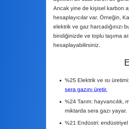
Ancak yine de kişisel karbon 
hesaplayıcılar var. Örneğin, K
elektrik ve gaz harcadığınızı b
bindiğinizde ve toplu taşıma ar
hesaplayabilirsiniz.
%25 Elektrik ve ısı üretim
sera gazını üretir.
%24 Tarım: hayvancılık, ma
miktarda sera gazı yayar.
%21 Endüstri: endüstriyel