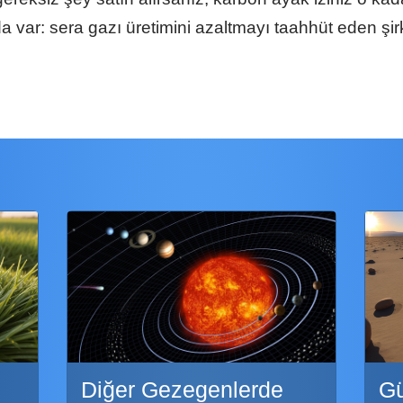
da var: sera gazı üretimini azaltmayı taahhüt eden şir
Diğer Gezegenlerde
G