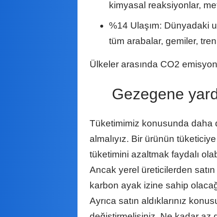
kimyasal reaksiyonlar, meta
%14 Ulaşım: Dünyadaki ul
tüm arabalar, gemiler, tre
Ülkeler arasında CO2 emisyonla
Gezegene yard
Tüketimimiz konusunda daha di
almalıyız. Bir ürünün tüketici
tüketimini azaltmak faydalı olab
Ancak yerel üreticilerden satın
karbon ayak izine sahip olacağ
Ayrıca satın aldıklarınız konusu
değiştirmelisiniz. Ne kadar az g