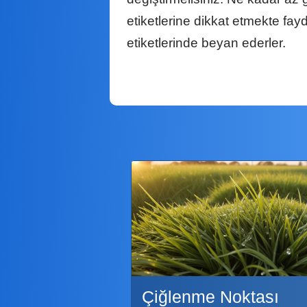
etiketlerine dikkat etmekte fay
etiketlerinde beyan ederler.
Çiğlenme Noktası