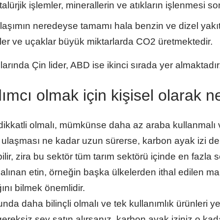
lürjik işlemler, minerallerin ve atıkların işlenmesi s
aşımın neredeyse tamamı hala benzin ve dizel yakıt
nler ve uçaklar büyük miktarlarda CO2 üretmektedir.
rında Çin lider, ABD ise ikinci sırada yer almaktadır
ımcı olmak için kişisel olarak ne
kkatli olmalı, mümkünse daha az araba kullanmalı v
ye ulaşması ne kadar uzun sürerse, karbon ayak izi de
ilir, zira bu sektör tüm tarım sektörü içinde en fazla 
 alınan etin, örneğin başka ülkelerden ithal edilen m
ını bilmek önemlidir.
nda daha bilinçli olmalı ve tek kullanımlık ürünleri yen
ereksiz şey satın alırsanız, karbon ayak iziniz o kada