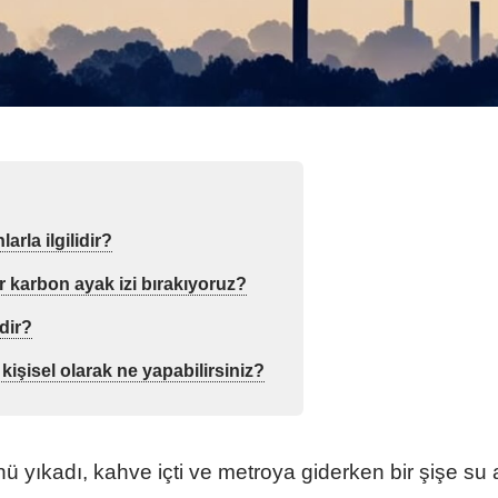
rla ilgilidir?
r karbon ayak izi bırakıyoruz?
idir?
işisel olarak ne yapabilirsiniz?
ü yıkadı, kahve içti ve metroya giderken bir şişe su a