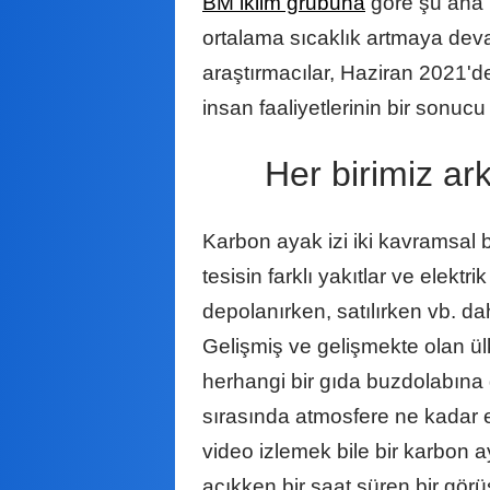
BM iklim grubuna
göre şu ana k
ortalama sıcaklık artmaya deva
araştırmacılar, Haziran 2021'd
insan faaliyetlerinin bir sonu
Her birimiz 
Karbon ayak izi iki kavramsal 
tesisin farklı yakıtlar ve elektr
depolanırken, satılırken vb. d
Gelişmiş ve gelişmekte olan ülk
herhangi bir gıda buzdolabına
sırasında atmosfere ne kadar
video izlemek bile bir karbon a
açıkken bir saat süren bir gö