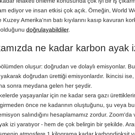
adar felaketi önleme konusunda çok iyi bir iş çıkarm
m ediyor ve insan etkisi çok açık. Örneğin, World W
e Kuzey Amerika'nın batı kıyılarını kasıp kavuran ko
cu olduğunu
doğrulayabildiler
.
arkamızda ne kadar karbon ayak i
bölümden oluşur: doğrudan ve dolaylı emisyonlar. Bunl
ik yakarak doğrudan ürettiği emisyonlardır. İkincisi ise,
aha sonra meydana gelen her şeydir.
elerde yaşayanlar için ne kadar sera gazı ürettikler
 girmeden önce ne kadarının oluştuğunu, şu veya bu 
 emisyon salındığını hesaplamamız zordur. Zoom'da
yak izi yaratıyor - hem de çok belirgin bir şekilde. Ar
rüşmenin atmosfere 1 kilograma kadar karbondioksit 