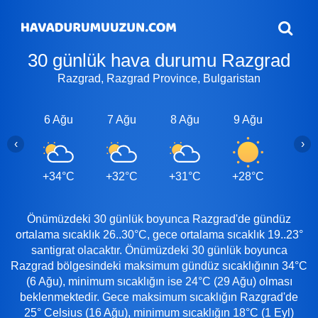
30 günlük hava durumu Razgrad
Razgrad, Razgrad Province, Bulgaristan
6 Ağu
7 Ağu
8 Ağu
9 Ağu
10 A
‹
›
+34°C
+32°C
+31°C
+28°C
+28
Önümüzdeki 30 günlük boyunca Razgrad'de gündüz
ortalama sıcaklık 26..30°C, gece ortalama sıcaklık 19..23°
santigrat olacaktır. Önümüzdeki 30 günlük boyunca
Razgrad bölgesindeki maksimum gündüz sıcaklığının 34°C
(6 Ağu), minimum sıcaklığın ise 24°C (29 Ağu) olması
beklenmektedir. Gece maksimum sıcaklığın Razgrad'de
25° Celsius (16 Ağu), minimum sıcaklığın 18°C (1 Eyl)