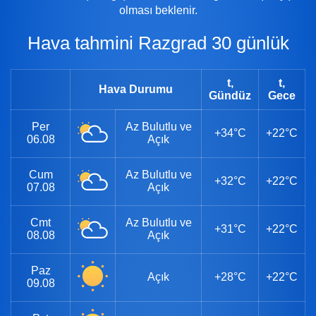
olması beklenir.
Hava tahmini Razgrad 30 günlük
t,
t,
Hava Durumu
Gündüz
Gece
Per
Az Bulutlu ve
+34°C
+22°C
06.08
Açık
Cum
Az Bulutlu ve
+32°C
+22°C
07.08
Açık
Cmt
Az Bulutlu ve
+31°C
+22°C
08.08
Açık
Paz
Açık
+28°C
+22°C
09.08