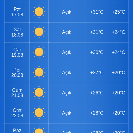
Pzt
Açık
+31°C
+25°C
17.08
Sal
Açık
+31°C
+24°C
18.08
Çar
Açık
+30°C
+24°C
19.08
Per
Açık
+27°C
+20°C
20.08
Cum
Açık
+26°C
+20°C
21.08
Cmt
Açık
+28°C
+20°C
22.08
Paz