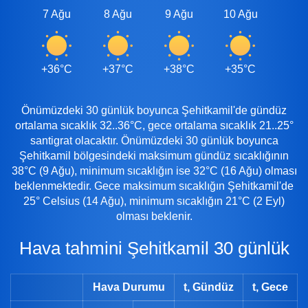
7 Ağu
8 Ağu
9 Ağu
10 Ağu
11 A
+36°C
+37°C
+38°C
+35°C
+35
Önümüzdeki 30 günlük boyunca Şehitkamil'de gündüz
ortalama sıcaklık 32..36°C, gece ortalama sıcaklık 21..25°
santigrat olacaktır. Önümüzdeki 30 günlük boyunca
Şehitkamil bölgesindeki maksimum gündüz sıcaklığının
38°C (9 Ağu), minimum sıcaklığın ise 32°C (16 Ağu) olması
beklenmektedir. Gece maksimum sıcaklığın Şehitkamil'de
25° Celsius (14 Ağu), minimum sıcaklığın 21°C (2 Eyl)
olması beklenir.
Hava tahmini Şehitkamil 30 günlük
Hava Durumu
t, Gündüz
t, Gece