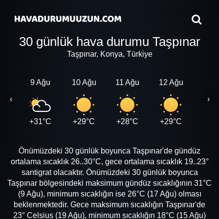
30 günlük hava durumu Taşpınar
Taşpınar, Konya, Türkiye
9 Ağu
10 Ağu
11 Ağu
12 Ağu
13 A
‹
›
+31°C
+29°C
+28°C
+29°C
+28
Önümüzdeki 30 günlük boyunca Taşpınar'de gündüz
ortalama sıcaklık 26..30°C, gece ortalama sıcaklık 19..23°
santigrat olacaktır. Önümüzdeki 30 günlük boyunca
Taşpınar bölgesindeki maksimum gündüz sıcaklığının 31°C
(9 Ağu), minimum sıcaklığın ise 26°C (17 Ağu) olması
beklenmektedir. Gece maksimum sıcaklığın Taşpınar'de
23° Celsius (19 Ağu), minimum sıcaklığın 18°C (15 Ağu)