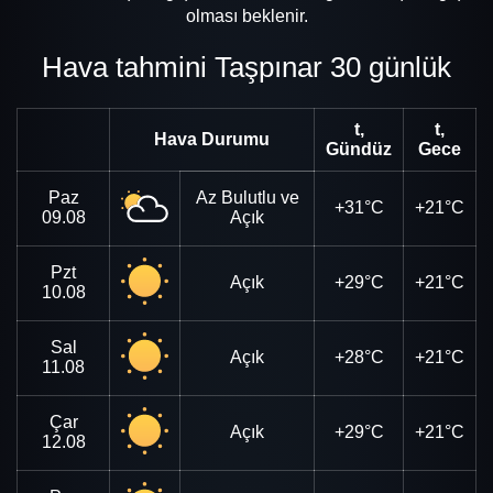
olması beklenir.
Hava tahmini Taşpınar 30 günlük
t,
t,
Hava Durumu
Gündüz
Gece
Paz
Az Bulutlu ve
+31°C
+21°C
09.08
Açık
Pzt
Açık
+29°C
+21°C
10.08
Sal
Açık
+28°C
+21°C
11.08
Çar
Açık
+29°C
+21°C
12.08