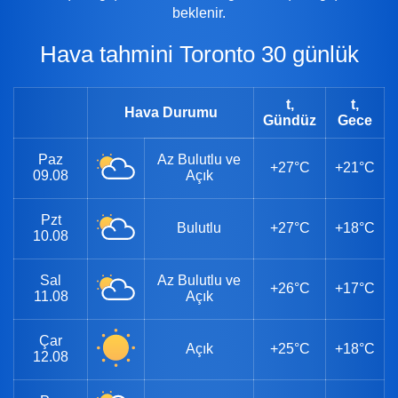
beklenir.
Hava tahmini Toronto 30 günlük
t,
t,
Hava Durumu
Gündüz
Gece
Paz
Az Bulutlu ve
+27°C
+21°C
09.08
Açık
Pzt
Bulutlu
+27°C
+18°C
10.08
Sal
Az Bulutlu ve
+26°C
+17°C
11.08
Açık
Çar
Açık
+25°C
+18°C
12.08