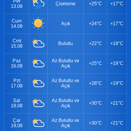
Per
Çiseleme
+25°C
+17°C
13.08
Cum
Açık
+24°C
+17°C
14.08
Cmt
Bulutlu
+22°C
+18°C
15.08
Paz
Az Bulutlu ve
+25°C
+19°C
16.08
Açık
Pzt
Az Bulutlu ve
+28°C
+19°C
17.08
Açık
Sal
Az Bulutlu ve
+30°C
+21°C
18.08
Açık
Çar
Az Bulutlu ve
+30°C
+21°C
19.08
Açık