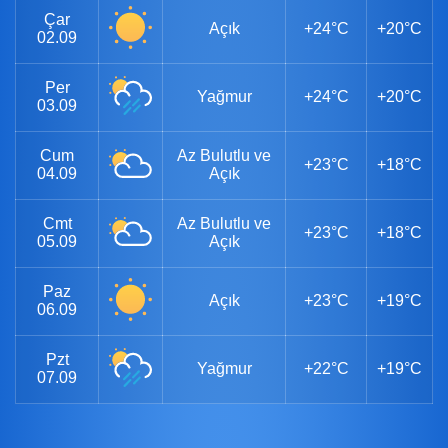
Çar
Açık
+24°C
+20°C
02.09
Per
Yağmur
+24°C
+20°C
03.09
Cum
Az Bulutlu ve
+23°C
+18°C
04.09
Açık
Cmt
Az Bulutlu ve
+23°C
+18°C
05.09
Açık
Paz
Açık
+23°C
+19°C
06.09
Pzt
Yağmur
+22°C
+19°C
07.09