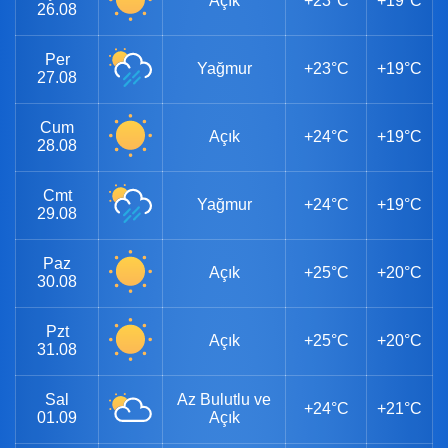
Açık
+23°C
+19°C
26.08
Per
Yağmur
+23°C
+19°C
27.08
Cum
Açık
+24°C
+19°C
28.08
Cmt
Yağmur
+24°C
+19°C
29.08
Paz
Açık
+25°C
+20°C
30.08
Pzt
Açık
+25°C
+20°C
31.08
Sal
Az Bulutlu ve
+24°C
+21°C
01.09
Açık