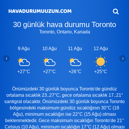
30 günlük hava durumu Toronto
Toronto, Ontario, Kanada
9 Ağu
10 Ağu
11 Ağu
12 Ağu
13 A
‹
›
+27°C
+27°C
+26°C
+25°C
+25
Önümüzdeki 30 günlük boyunca Toronto'de gündüz
ortalama sıcaklık 23..27°C, gece ortalama sıcaklık 17..21°
santigrat olacaktır. Önümüzdeki 30 günlük boyunca Toronto
bölgesindeki maksimum gündüz sıcaklığının 30°C (18
Ağu), minimum sıcaklığın ise 22°C (15 Ağu) olması
beklenmektedir. Gece maksimum sıcaklığın Toronto'de 21°
Celsius (10 Ağu), minimum sıcaklığın 17°C (12 Ağu) olması