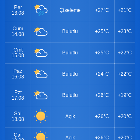
Per
Çiseleme
+27°C
+21°C
13.08
Cum
Bulutlu
+25°C
+23°C
14.08
Cmt
Bulutlu
+25°C
+22°C
15.08
Paz
Bulutlu
+24°C
+22°C
16.08
Pzt
Bulutlu
+26°C
+19°C
17.08
Sal
Açık
+26°C
+20°C
18.08
Çar
Açık
+26°C
+20°C