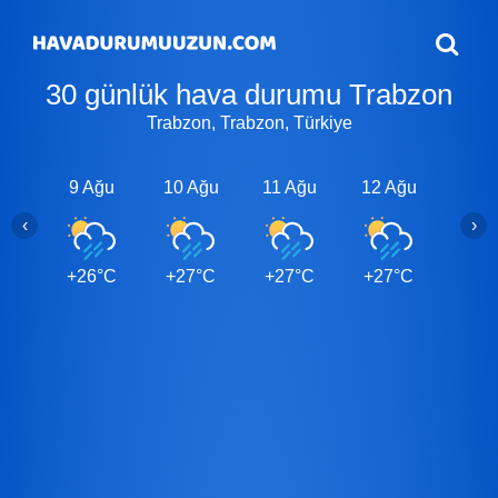
30 günlük hava durumu Trabzon
Trabzon, Trabzon, Türkiye
9 Ağu
10 Ağu
11 Ağu
12 Ağu
13 A
‹
›
+26°C
+27°C
+27°C
+27°C
+27