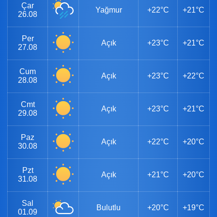
Çar
Yağmur
+22°C
+21°C
26.08
Per
Açık
+23°C
+21°C
27.08
Cum
Açık
+23°C
+22°C
28.08
Cmt
Açık
+23°C
+21°C
29.08
Paz
Açık
+22°C
+20°C
30.08
Pzt
Açık
+21°C
+20°C
31.08
Sal
Bulutlu
+20°C
+19°C
01.09