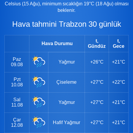
Celsius (15 Ağu), minimum sıcaklığın 19°C (18 Ağu) olması
beklenir.
Hava tahmini Trabzon 30 günlük
t,
t,
Hava Durumu
Gündüz
Gece
Paz
Yağmur
+26°C
+21°C
09.08
Pzt
Çiseleme
+27°C
+22°C
10.08
Sal
Yağmur
+27°C
+21°C
11.08
Çar
Hafif Yağmur
+27°C
+21°C
12.08