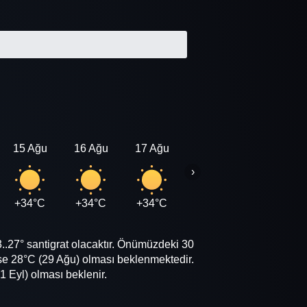
15 Ağu
16 Ağu
17 Ağu
18 Ağu
19 Ağu
›
+34°C
+34°C
+34°C
+34°C
+34°C
.27° santigrat olacaktır. Önümüzdeki 30
e 28°C (29 Ağu) olması beklenmektedir.
 Eyl) olması beklenir.