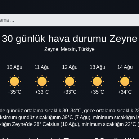
30 günlük hava durumu Zeyne
Zeyne, Mersin, Türkiye
10 Ağu
11 Ağu
12 Ağu
13 Ağu
14 Ağu
+35°C
+33°C
+33°C
+35°C
+34°C
gündüz ortalama sıcaklık 30..34°C, gece ortalama sıcaklık 23.
simum gündüz sıcaklığının 39°C (7 Ağu), minimum sıcaklığın is
ğın Zeyne'de 28° Celsius (10 Ağu), minimum sıcaklığın 22°C (1