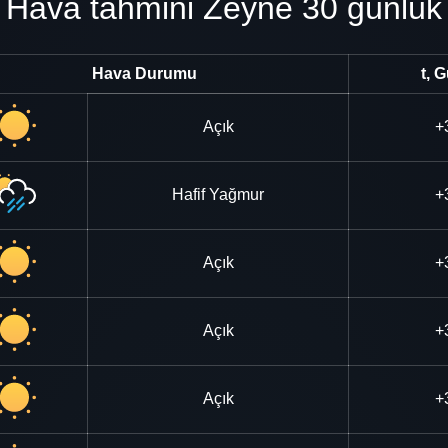
Hava tahmini Zeyne 30 günlük
Hava Durumu
t, 
Açık
+
Hafif Yağmur
+
Açık
+
Açık
+
Açık
+