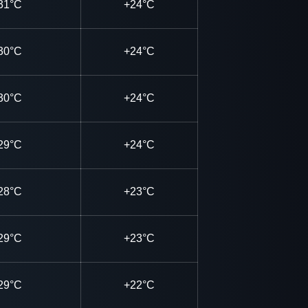
31°C
+24°C
30°C
+24°C
30°C
+24°C
29°C
+24°C
28°C
+23°C
29°C
+23°C
29°C
+22°C