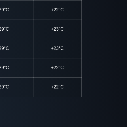
29°C
+22°C
29°C
+23°C
29°C
+23°C
29°C
+22°C
29°C
+22°C