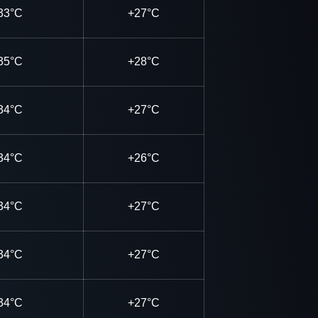
33°C
+27°C
35°C
+28°C
34°C
+27°C
34°C
+26°C
34°C
+27°C
34°C
+27°C
34°C
+27°C