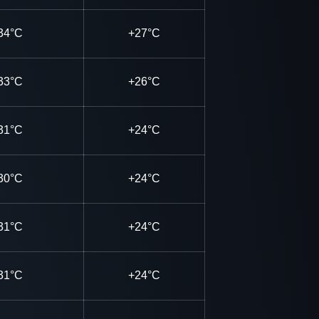
34°C
+27°C
33°C
+26°C
31°C
+24°C
30°C
+24°C
31°C
+24°C
31°C
+24°C