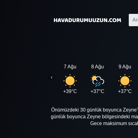
7 Ağu
8 Ağu
9 Ağu
‹
+39°C
+37°C
+37°C
Önümüzdeki 30 günlük boyunca Zeyne'de 
günlük boyunca Zeyne bölgesindeki mak
Gece maksimum sıcaklı