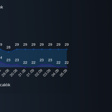
ık
caklık