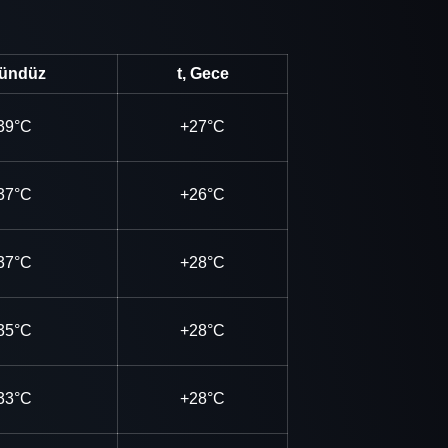
Gündüz
t, Gece
39°C
+27°C
37°C
+26°C
37°C
+28°C
35°C
+28°C
33°C
+28°C