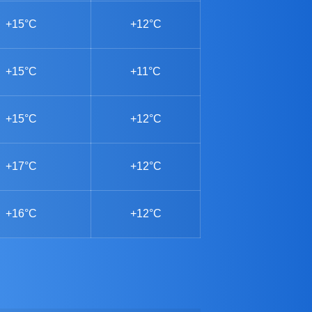
+15°C
+12°C
+15°C
+11°C
+15°C
+12°C
+17°C
+12°C
+16°C
+12°C