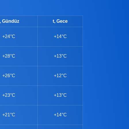
t, Gündüz
t, Gece
+24°C
+14°C
+28°C
+13°C
+26°C
+12°C
+23°C
+13°C
+21°C
+14°C