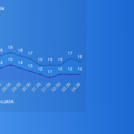
lık
ıcaklık