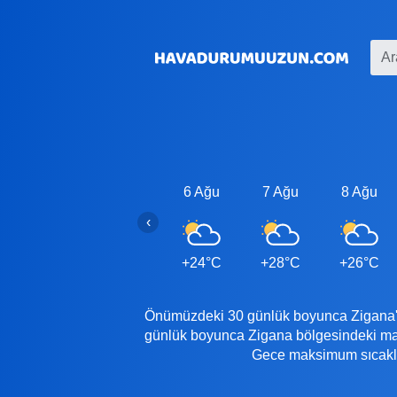
6 Ağu
7 Ağu
8 Ağu
‹
+24°C
+28°C
+26°C
Önümüzdeki 30 günlük boyunca Zigana'de
günlük boyunca Zigana bölgesindeki mak
Gece maksimum sıcaklığ