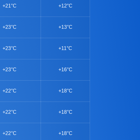
+21°C
+12°C
+23°C
+13°C
+23°C
+11°C
+23°C
+16°C
+22°C
+18°C
+22°C
+18°C
+22°C
+18°C