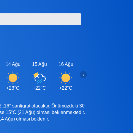
14 Ağu
15 Ağu
16 Ağu
17 Ağu
18 Ağu
›
+23°C
+22°C
+22°C
+22°C
+21°C
.16° santigrat olacaktır. Önümüzdeki 30
se 15°C (21 Ağu) olması beklenmektedir.
4 Ağu) olması beklenir.