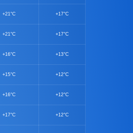
+21°C
+17°C
+21°C
+17°C
+16°C
+13°C
+15°C
+12°C
+16°C
+12°C
+17°C
+12°C