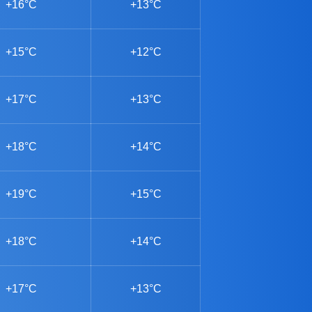
+16°C
+13°C
+15°C
+12°C
+17°C
+13°C
+18°C
+14°C
+19°C
+15°C
+18°C
+14°C
+17°C
+13°C