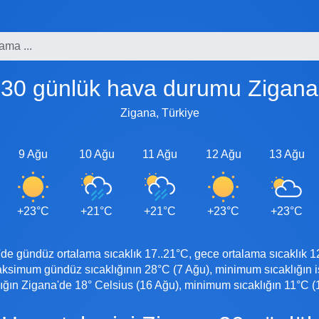
30 günlük hava durumu Zigana
Zigana, Türkiye
9 Ağu
10 Ağu
11 Ağu
12 Ağu
13 Ağu
+23°C
+21°C
+21°C
+23°C
+23°C
 gündüz ortalama sıcaklık 17..21°C, gece ortalama sıcaklık 12.
simum gündüz sıcaklığının 28°C (7 Ağu), minimum sıcaklığın i
ın Zigana'de 18° Celsius (16 Ağu), minimum sıcaklığın 11°C (1