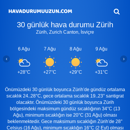
30 günlük hava durumu Zürih
Zürih, Zurich Canton, İsviçre
6 Ağu
7 Ağu
8 Ağu
9 Ağu
10 A
‹
›
+28°C
+27°C
+29°C
+31°C
+29
Önümüzdeki 30 günlük boyunca Zürih'de gündüz ortalama
sıcaklık 24..28°C, gece ortalama sıcaklık 19..23° santigrat
olacaktır. Önümüzdeki 30 günlük boyunca Zürih
bölgesindeki maksimum gündüz sıcaklığının 34°C (13
Ağu), minimum sıcaklığın ise 20°C (31 Ağu) olması
beklenmektedir. Gece maksimum sıcaklığın Zürih'de 28°
Celsius (16 Ağu), minimum sıcaklığın 16°C (2 Eyl) olması