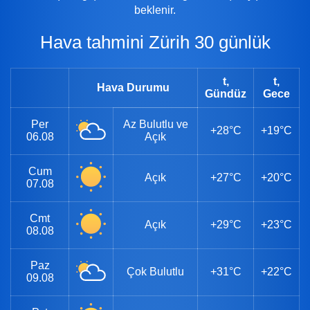
beklenir.
Hava tahmini Zürih 30 günlük
t,
t,
Hava Durumu
Gündüz
Gece
Per
Az Bulutlu ve
+28°C
+19°C
06.08
Açık
Cum
Açık
+27°C
+20°C
07.08
Cmt
Açık
+29°C
+23°C
08.08
Paz
Çok Bulutlu
+31°C
+22°C
09.08