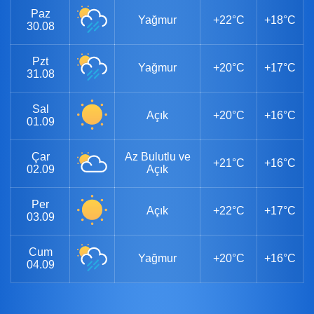
Paz
Yağmur
+22°C
+18°C
30.08
Pzt
Yağmur
+20°C
+17°C
31.08
Sal
Açık
+20°C
+16°C
01.09
Çar
Az Bulutlu ve
+21°C
+16°C
02.09
Açık
Per
Açık
+22°C
+17°C
03.09
Cum
Yağmur
+20°C
+16°C
04.09