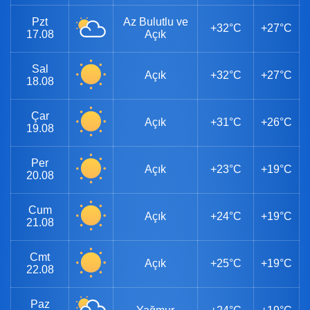
Pzt
Az Bulutlu ve
+32°C
+27°C
17.08
Açık
Sal
Açık
+32°C
+27°C
18.08
Çar
Açık
+31°C
+26°C
19.08
Per
Açık
+23°C
+19°C
20.08
Cum
Açık
+24°C
+19°C
21.08
Cmt
Açık
+25°C
+19°C
22.08
Paz