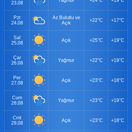
Yağmur
+24°C
+19°C
23.08
Pzt
Az Bulutlu ve
+22°C
+17°C
24.08
Açık
Sal
Açık
+25°C
+19°C
25.08
Çar
Yağmur
+22°C
+19°C
26.08
Per
Açık
+23°C
+18°C
27.08
Cum
Yağmur
+23°C
+19°C
28.08
Cmt
Açık
+23°C
+18°C
29.08