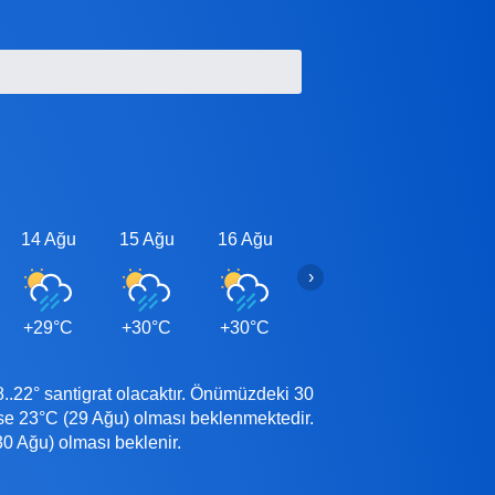
14 Ağu
15 Ağu
16 Ağu
17 Ağu
18 Ağu
›
+29°C
+30°C
+30°C
+30°C
+29°C
.22° santigrat olacaktır. Önümüzdeki 30
se 23°C (29 Ağu) olması beklenmektedir.
0 Ağu) olması beklenir.