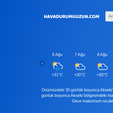
6 Ağu
7 Ağu
8 Ağu
‹
+31°C
+30°C
+30°C
Önümüzdeki 30 günlük boyunca Akseki'de
günlük boyunca Akseki bölgesindeki mak
Gece maksimum sıcaklığ