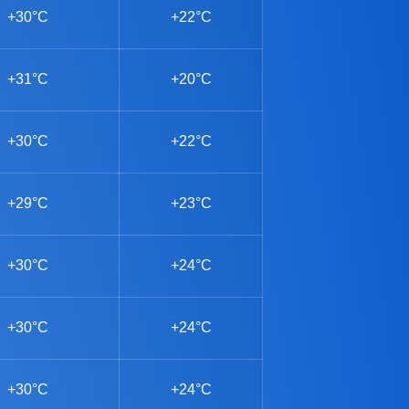
+30°C
+22°C
+31°C
+20°C
+30°C
+22°C
+29°C
+23°C
+30°C
+24°C
+30°C
+24°C
+30°C
+24°C