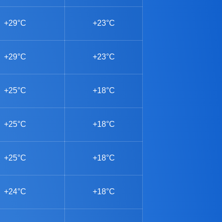
+29°C
+23°C
+29°C
+23°C
+25°C
+18°C
+25°C
+18°C
+25°C
+18°C
+24°C
+18°C