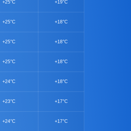
+25°C
+19°C
+25°C
+18°C
+25°C
+18°C
+25°C
+18°C
+24°C
+18°C
+23°C
+17°C
+24°C
+17°C