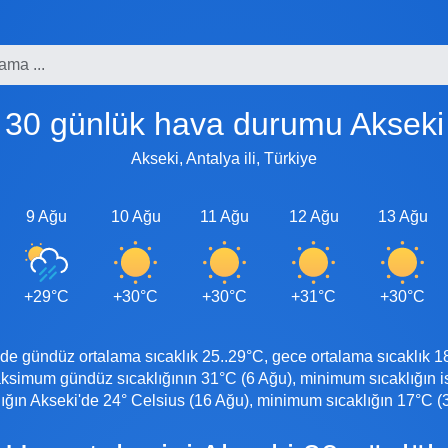
30 günlük hava durumu Akseki
Akseki, Antalya ili, Türkiye
9 Ağu
10 Ağu
11 Ağu
12 Ağu
13 Ağu
+29°C
+30°C
+30°C
+31°C
+30°C
 gündüz ortalama sıcaklık 25..29°C, gece ortalama sıcaklık 18.
simum gündüz sıcaklığının 31°C (6 Ağu), minimum sıcaklığın i
ın Akseki'de 24° Celsius (16 Ağu), minimum sıcaklığın 17°C (3