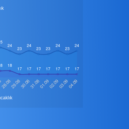
ık
caklık