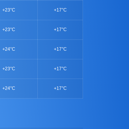
+23°C
+17°C
+23°C
+17°C
+24°C
+17°C
+23°C
+17°C
+24°C
+17°C