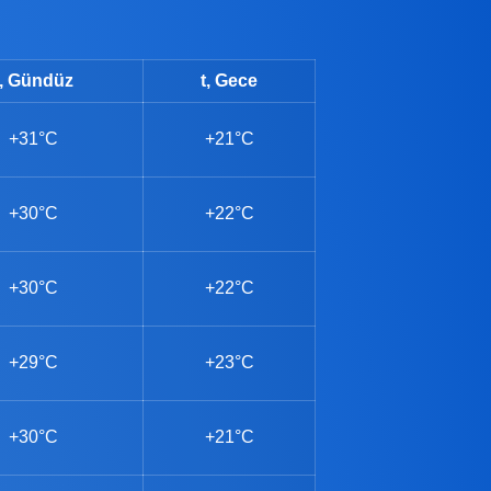
t, Gündüz
t, Gece
+31°C
+21°C
+30°C
+22°C
+30°C
+22°C
+29°C
+23°C
+30°C
+21°C