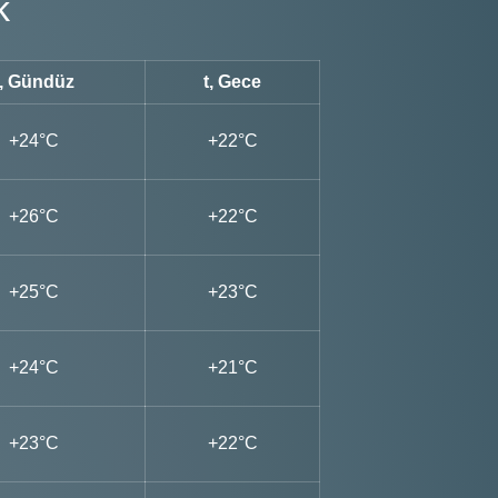
k
t, Gündüz
t, Gece
+24°C
+22°C
+26°C
+22°C
+25°C
+23°C
+24°C
+21°C
+23°C
+22°C