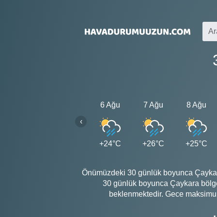
6 Ağu
7 Ağu
8 Ağu
‹
+24°C
+26°C
+25°C
Önümüzdeki 30 günlük boyunca Çaykara'
30 günlük boyunca Çaykara bölge
beklenmektedir. Gece maksimum 