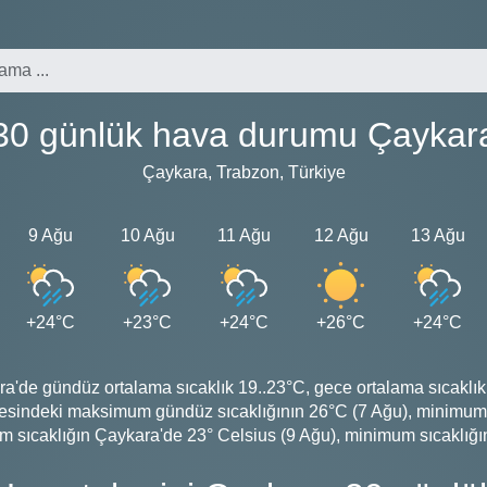
30 günlük hava durumu Çaykar
Çaykara, Trabzon, Türkiye
9 Ağu
10 Ağu
11 Ağu
12 Ağu
13 Ağu
+24°C
+23°C
+24°C
+26°C
+24°C
de gündüz ortalama sıcaklık 19..23°C, gece ortalama sıcaklık 1
sindeki maksimum gündüz sıcaklığının 26°C (7 Ağu), minimum sı
sıcaklığın Çaykara'de 23° Celsius (9 Ağu), minimum sıcaklığın