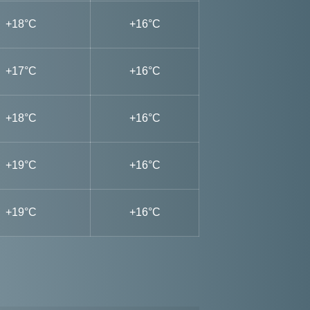
+18°C
+16°C
+17°C
+16°C
+18°C
+16°C
+19°C
+16°C
+19°C
+16°C