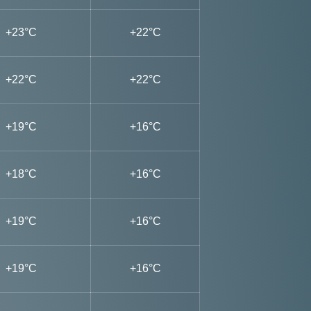
+23°C
+22°C
+22°C
+22°C
+19°C
+16°C
+18°C
+16°C
+19°C
+16°C
+19°C
+16°C