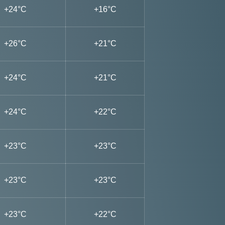
+24°C
+16°C
+26°C
+21°C
+24°C
+21°C
+24°C
+22°C
+23°C
+23°C
+23°C
+23°C
+23°C
+22°C