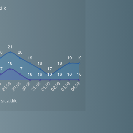
lık
sıcaklık