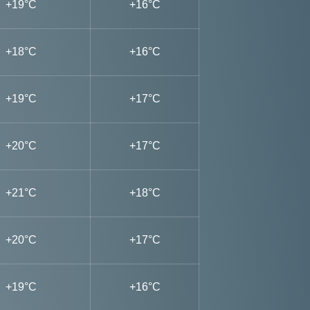
+19°C
+16°C
+18°C
+16°C
+19°C
+17°C
+20°C
+17°C
+21°C
+18°C
+20°C
+17°C
+19°C
+16°C