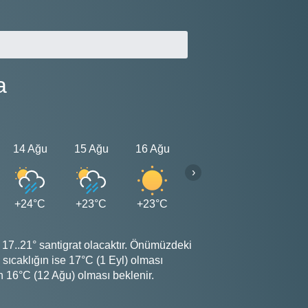
a
14 Ağu
15 Ağu
16 Ağu
17 Ağu
18 Ağu
›
+24°C
+23°C
+23°C
+23°C
+23°C
7..21° santigrat olacaktır. Önümüzdeki
caklığın ise 17°C (1 Eyl) olması
 16°C (12 Ağu) olması beklenir.