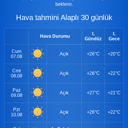
beklenir.
Hava tahmini Alaplı 30 günlük
t,
t,
Hava Durumu
Gündüz
Gece
Cum
Açık
+26°C
+20°C
07.08
Cmt
Açık
+26°C
+22°C
08.08
Paz
Açık
+27°C
+21°C
09.08
Pzt
Açık
+26°C
+22°C
10.08