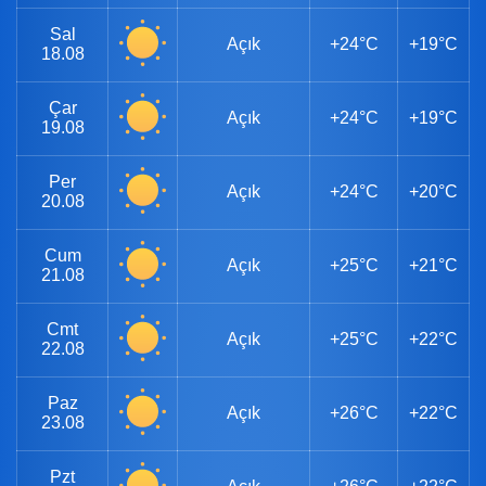
Sal
Açık
+24°C
+19°C
18.08
Çar
Açık
+24°C
+19°C
19.08
Per
Açık
+24°C
+20°C
20.08
Cum
Açık
+25°C
+21°C
21.08
Cmt
Açık
+25°C
+22°C
22.08
Paz
Açık
+26°C
+22°C
23.08
Pzt