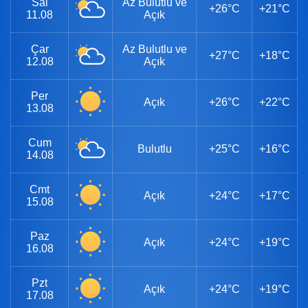
Sal
Az Bulutlu ve
+26°C
+21°C
11.08
Açık
Çar
Az Bulutlu ve
+27°C
+18°C
12.08
Açık
Per
Açık
+26°C
+22°C
13.08
Cum
Bulutlu
+25°C
+16°C
14.08
Cmt
Açık
+24°C
+17°C
15.08
Paz
Açık
+24°C
+19°C
16.08
Pzt
Açık
+24°C
+19°C
17.08