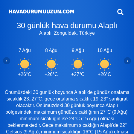
30 günlük hava durumu Alaplı
Alaplı, Zonguldak, Türkiye
7 Ağu
8 Ağu
9 Ağu
10 Ağu
11 A
‹
›
+26°C
+26°C
+27°C
+26°C
+26
Önümüzdeki 30 günlük boyunca Alaplı'de gündüz ortalama
sıcaklık 23..27°C, gece ortalama sıcaklık 19..23° santigrat
olacaktır. Önümüzdeki 30 günlük boyunca Alaplı
bölgesindeki maksimum gündüz sıcaklığının 27°C (9 Ağu),
minimum sıcaklığın ise 24°C (15 Ağu) olması
beklenmektedir. Gece maksimum sıcaklığın Alaplı'de 22°
Celsius (9 Ağu), minimum sıcaklığın 16°C (15 Ağu) olması