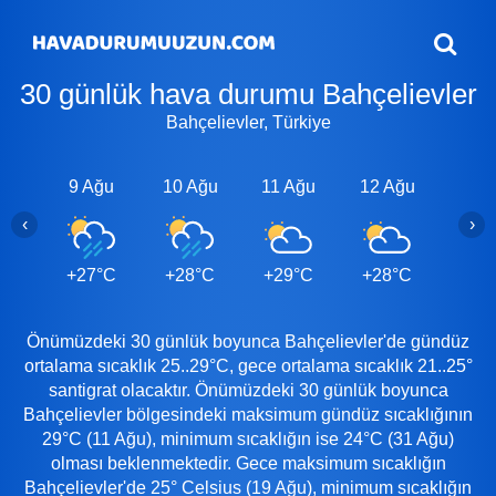
30 günlük hava durumu Bahçelievler
Bahçelievler, Türkiye
9 Ağu
10 Ağu
11 Ağu
12 Ağu
13 A
‹
›
+27°C
+28°C
+29°C
+28°C
+28
Önümüzdeki 30 günlük boyunca Bahçelievler'de gündüz
ortalama sıcaklık 25..29°C, gece ortalama sıcaklık 21..25°
santigrat olacaktır. Önümüzdeki 30 günlük boyunca
Bahçelievler bölgesindeki maksimum gündüz sıcaklığının
29°C (11 Ağu), minimum sıcaklığın ise 24°C (31 Ağu)
olması beklenmektedir. Gece maksimum sıcaklığın
Bahçelievler'de 25° Celsius (19 Ağu), minimum sıcaklığın