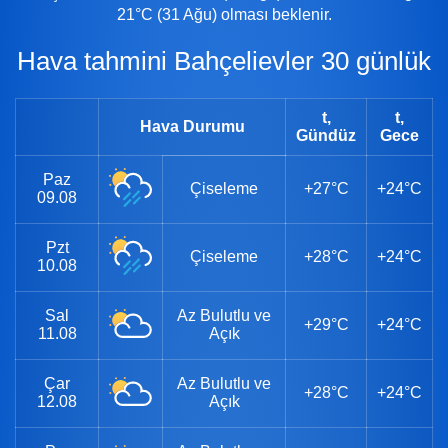
21°C (31 Ağu) olması beklenir.
Hava tahmini Bahçelievler 30 günlük
t,
t,
Hava Durumu
Gündüz
Gece
Paz
Çiseleme
+27°C
+24°C
09.08
Pzt
Çiseleme
+28°C
+24°C
10.08
Sal
Az Bulutlu ve
+29°C
+24°C
11.08
Açık
Çar
Az Bulutlu ve
+28°C
+24°C
12.08
Açık