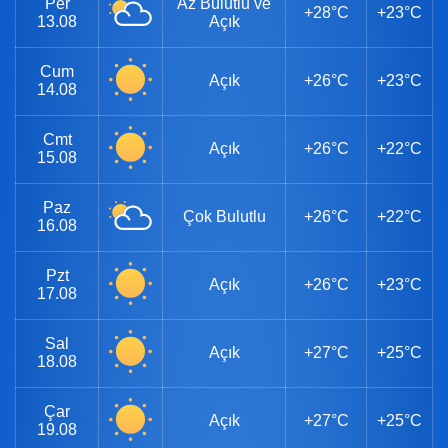
Per
Az Bulutlu ve
+28°C
+23°C
13.08
Açık
Cum
Açık
+26°C
+23°C
14.08
Cmt
Açık
+26°C
+22°C
15.08
Paz
Çok Bulutlu
+26°C
+22°C
16.08
Pzt
Açık
+26°C
+23°C
17.08
Sal
Açık
+27°C
+25°C
18.08
Çar
Açık
+27°C
+25°C
19.08