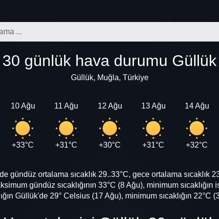
30 günlük hava durumu Güllük
Güllük, Muğla, Türkiye
10 Ağu
11 Ağu
12 Ağu
13 Ağu
14 Ağu
+33°C
+31°C
+30°C
+31°C
+32°C
 gündüz ortalama sıcaklık 29..33°C, gece ortalama sıcaklık 23.
simum gündüz sıcaklığının 33°C (8 Ağu), minimum sıcaklığın i
ın Güllük'de 29° Celsius (17 Ağu), minimum sıcaklığın 22°C (3