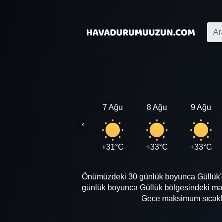
7 Ağu
8 Ağu
9 Ağu
‹
+31°C
+33°C
+33°C
Önümüzdeki 30 günlük boyunca Güllük'de
günlük boyunca Güllük bölgesindeki mak
Gece maksimum sıcaklığ