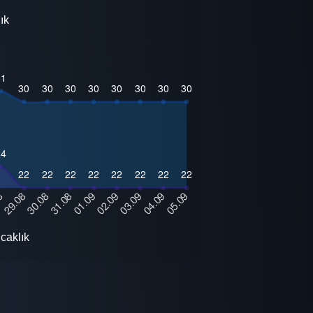
ık
caklık