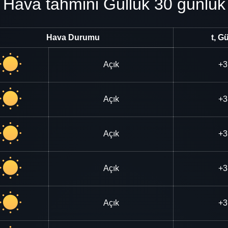
Hava tahmini Güllük 30 günlük
Hava Durumu
t, G
Açık
+3
Açık
+3
Açık
+3
Açık
+3
Açık
+3