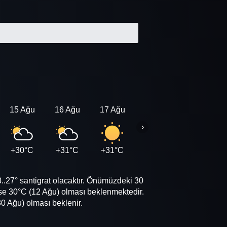
15 Ağu
16 Ağu
17 Ağu
18 Ağu
19 Ağu
›
+30°C
+31°C
+31°C
+31°C
+31°C
.27° santigrat olacaktır. Önümüzdeki 30
se 30°C (12 Ağu) olması beklenmektedir.
0 Ağu) olması beklenir.