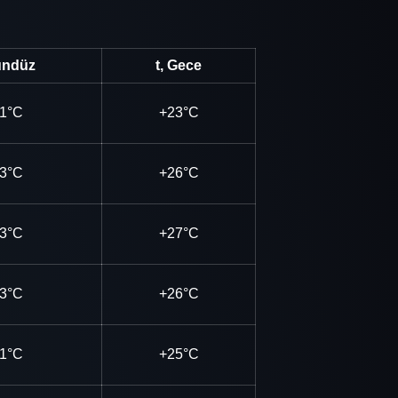
ündüz
t, Gece
1°C
+23°C
3°C
+26°C
3°C
+27°C
3°C
+26°C
1°C
+25°C