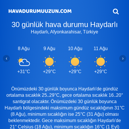
30 günlük hava durumu Haydarlı
Haydarlı, Afyonkarahisar, Türkiye
8 Ağu
9 Ağu
10 Ağu
11 Ağu
12 A
‹
›
+31°C
+29°C
+29°C
+29°C
+30
Önümüzdeki 30 günlük boyunca Haydarlı'de gündüz
ortalama sıcaklık 25..29°C, gece ortalama sıcaklık 16..20°
santigrat olacaktır. Önümüzdeki 30 günlük boyunca
Haydarlı bölgesindeki maksimum gündüz sıcaklığının 31°C
(8 Ağu), minimum sıcaklığın ise 25°C (31 Ağu) olması
beklenmektedir. Gece maksimum sıcaklığın Haydarlı'de
21° Celsius (18 Ağu), minimum sıcaklığın 16°C (1 Eyl)