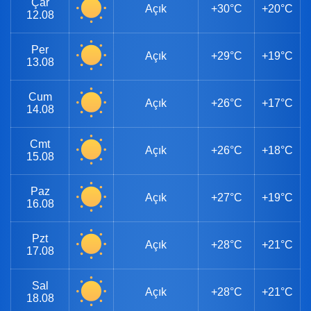
Çar
Açık
+30°C
+20°C
12.08
Per
Açık
+29°C
+19°C
13.08
Cum
Açık
+26°C
+17°C
14.08
Cmt
Açık
+26°C
+18°C
15.08
Paz
Açık
+27°C
+19°C
16.08
Pzt
Açık
+28°C
+21°C
17.08
Sal
Açık
+28°C
+21°C
18.08