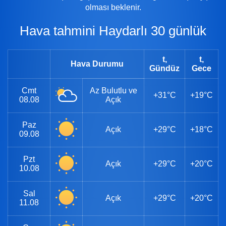
olması beklenir.
Hava tahmini Haydarlı 30 günlük
t,
t,
Hava Durumu
Gündüz
Gece
Cmt
Az Bulutlu ve
+31°C
+19°C
08.08
Açık
Paz
Açık
+29°C
+18°C
09.08
Pzt
Açık
+29°C
+20°C
10.08
Sal
Açık
+29°C
+20°C
11.08