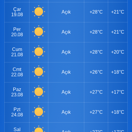
Çar
Açık
+28°C
+21°C
19.08
Per
Açık
+28°C
+21°C
20.08
Cum
Açık
+28°C
+20°C
21.08
Cmt
Açık
+26°C
+18°C
22.08
Paz
Açık
+27°C
+17°C
23.08
Pzt
Açık
+27°C
+18°C
24.08
Sal