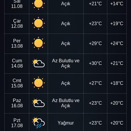
Sal
Açık
+21°C
+14°C
11.08
Çar
Açık
+23°C
+19°C
12.08
Per
Açık
+29°C
+24°C
13.08
Cum
Az Bulutlu ve
+30°C
+21°C
14.08
Açık
Cmt
Açık
+27°C
+18°C
15.08
Paz
Az Bulutlu ve
+23°C
+20°C
16.08
Açık
Pzt
Yağmur
+23°C
+20°C
17.08