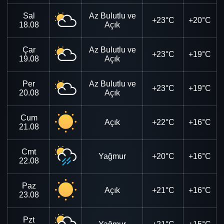
Sal
Az Bulutlu ve
+23°C
+20°C
18.08
Açık
Çar
Az Bulutlu ve
+23°C
+19°C
19.08
Açık
Per
Az Bulutlu ve
+23°C
+19°C
20.08
Açık
Cum
Açık
+22°C
+16°C
21.08
Cmt
Yağmur
+20°C
+16°C
22.08
Paz
Açık
+21°C
+16°C
23.08
Pzt