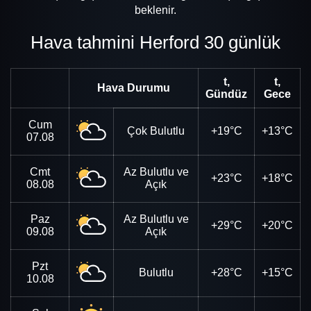
beklenir.
Hava tahmini Herford 30 günlük
t,
t,
Hava Durumu
Gündüz
Gece
Cum
Çok Bulutlu
+19°C
+13°C
07.08
Cmt
Az Bulutlu ve
+23°C
+18°C
08.08
Açık
Paz
Az Bulutlu ve
+29°C
+20°C
09.08
Açık
Pzt
Bulutlu
+28°C
+15°C
10.08