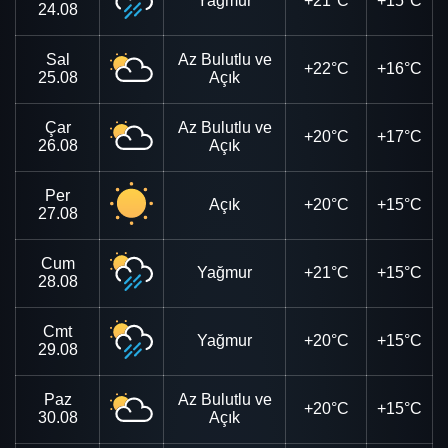
Yağmur
+21°C
+15°C
24.08
Sal
Az Bulutlu ve
+22°C
+16°C
25.08
Açık
Çar
Az Bulutlu ve
+20°C
+17°C
26.08
Açık
Per
Açık
+20°C
+15°C
27.08
Cum
Yağmur
+21°C
+15°C
28.08
Cmt
Yağmur
+20°C
+15°C
29.08
Paz
Az Bulutlu ve
+20°C
+15°C
30.08
Açık