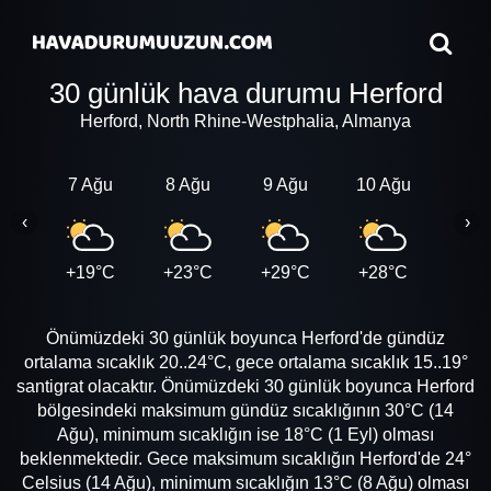
30 günlük hava durumu Herford
Herford, North Rhine-Westphalia, Almanya
7 Ağu
8 Ağu
9 Ağu
10 Ağu
11 A
‹
›
+19°C
+23°C
+29°C
+28°C
+21
Önümüzdeki 30 günlük boyunca Herford'de gündüz
ortalama sıcaklık 20..24°C, gece ortalama sıcaklık 15..19°
santigrat olacaktır. Önümüzdeki 30 günlük boyunca Herford
bölgesindeki maksimum gündüz sıcaklığının 30°C (14
Ağu), minimum sıcaklığın ise 18°C (1 Eyl) olması
beklenmektedir. Gece maksimum sıcaklığın Herford'de 24°
Celsius (14 Ağu), minimum sıcaklığın 13°C (8 Ağu) olması