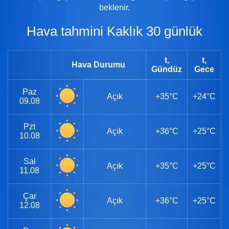
beklenir.
Hava tahmini Kaklık 30 günlük
t,
t,
Hava Durumu
Gündüz
Gece
Paz
Açık
+35°C
+24°C
09.08
Pzt
Açık
+36°C
+25°C
10.08
Sal
Açık
+35°C
+25°C
11.08
Çar
Açık
+36°C
+25°C
12.08