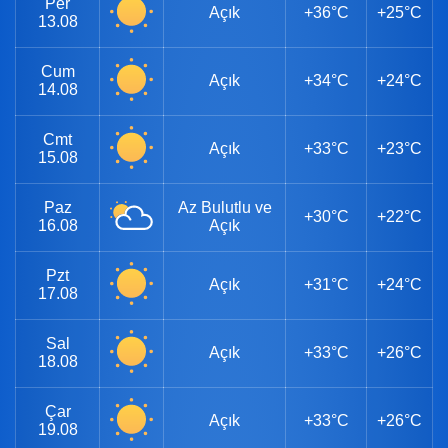
Per
Açık
+36°C
+25°C
13.08
Cum
Açık
+34°C
+24°C
14.08
Cmt
Açık
+33°C
+23°C
15.08
Paz
Az Bulutlu ve
+30°C
+22°C
16.08
Açık
Pzt
Açık
+31°C
+24°C
17.08
Sal
Açık
+33°C
+26°C
18.08
Çar
Açık
+33°C
+26°C
19.08