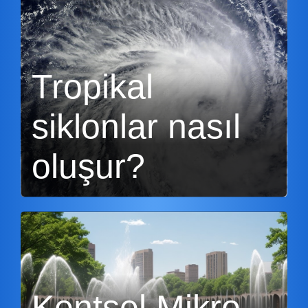
Tropikal
siklonlar nasıl
oluşur?
Kentsel Mikro