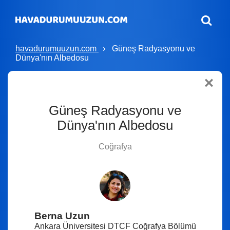
havadurumuuzun.com
Güneş Radyasyonu ve
Dünya'nın Albedosu
Güneş Radyasyonu ve
Dünya'nın Albedosu
Coğrafya
Berna Uzun
Ankara Üniversitesi DTCF Coğrafya Bölümü