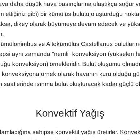
va daha düşük hava basınçlarına ulaştıkça soğur ve
ettiğiniz gibi) bir kümülüs bulutu oluşturduğu nokta
caksa, dikey olarak büyümeye devam edecek ve yüks
r.
ümülonimbus ve Altokümülüs Castellanus bulutların
 hepsi aynı zamanda "nemli" konveksiyon (yükselen h
rduğu konveksiyon) örnekleridir. Bulut oluşumu olm
u konveksiyona örnek olarak havanın kuru olduğu g
 saatlerinde ısınma bulut oluşturacak kadar güçlü
Konvektif Yağış
t damlacığına sahipse konvektif yağış üretirler. Konve