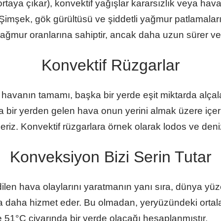
 ortaya çıkar), konvektif yağışlar kararsızlık veya h
Şimşek, gök gürültüsü ve şiddetli yağmur patlamaları il
ğmur oranlarına sahiptir, ancak daha uzun sürer ve dah
Konvektif Rüzgarlar
havanın tamamı, başka bir yerde eşit miktarda alçala
 bir yerden gelen hava onun yerini almak üzere içer
eriz. Konvektif rüzgarlara örnek olarak lodos ve deniz 
Konveksiyon Bizi Serin Tutar
en hava olaylarını yaratmanın yanı sıra, dünya yüzey
a daha hizmet eder. Bu olmadan, yeryüzündeki ortal
e 51°C civarında bir yerde olacağı hesaplanmıştır.