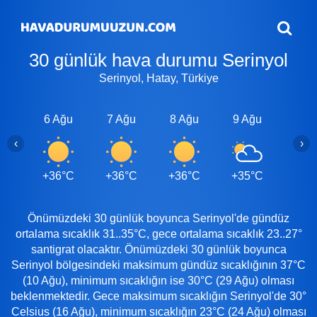
30 günlük hava durumu Serinyol
Serinyol, Hatay, Türkiye
6 Ağu
7 Ağu
8 Ağu
9 Ağu
10 A
‹
›
+36°C
+36°C
+36°C
+35°C
+37
Önümüzdeki 30 günlük boyunca Serinyol'de gündüz
ortalama sıcaklık 31..35°C, gece ortalama sıcaklık 23..27°
santigrat olacaktır. Önümüzdeki 30 günlük boyunca
Serinyol bölgesindeki maksimum gündüz sıcaklığının 37°C
(10 Ağu), minimum sıcaklığın ise 30°C (29 Ağu) olması
beklenmektedir. Gece maksimum sıcaklığın Serinyol'de 30°
Celsius (16 Ağu), minimum sıcaklığın 23°C (24 Ağu) olması