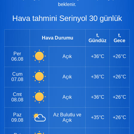
beklenir.
Hava tahmini Serinyol 30 günlük
t,
t,
Hava Durumu
Gündüz
Gece
Per
Açık
+36°C
+26°C
06.08
Cum
Açık
+36°C
+26°C
07.08
Cmt
Açık
+36°C
+26°C
08.08
Paz
Az Bulutlu ve
+35°C
+26°C
09.08
Açık