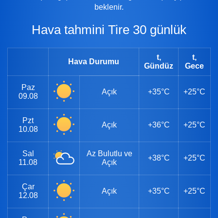
beklenir.
Hava tahmini Tire 30 günlük
t,
t,
Hava Durumu
Gündüz
Gece
Paz
Açık
+35°C
+25°C
09.08
Pzt
Açık
+36°C
+25°C
10.08
Sal
Az Bulutlu ve
+38°C
+25°C
11.08
Açık
Çar
Açık
+35°C
+25°C
12.08