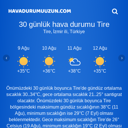
30 günlük hava durumu Tire
Tire, İzmir ili, Türkiye
9 Ağu
10 Ağu
11 Ağu
12 Ağu
13 A
‹
›
+35°C
+36°C
+38°C
+35°C
+35
Önümüzdeki 30 günlük boyunca Tire'de gündüz ortalama
sıcaklık 30..34°C, gece ortalama sıcaklık 21..25° santigrat
olacaktır. Önümüzdeki 30 günlük boyunca Tire
bölgesindeki maksimum gündüz sıcaklığının 38°C (11
Ağu), minimum sıcaklığın ise 29°C (7 Eyl) olması
beklenmektedir. Gece maksimum sıcaklığın Tire'de 26°
Celsius (19 Ağu), minimum sıcaklığın 19°C (2 Eyl) olması