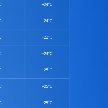
C
+24°C
C
+24°C
C
+22°C
C
+24°C
C
+25°C
C
+25°C
C
+25°C