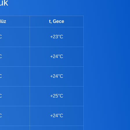
ük
düz
t, Gece
C
+23°C
C
+24°C
C
+24°C
C
+25°C
C
+24°C