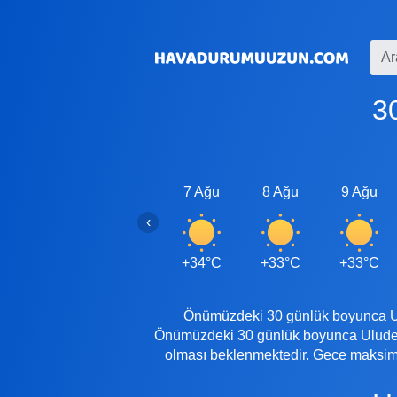
7 Ağu
8 Ağu
9 Ağu
‹
+34°C
+33°C
+33°C
Önümüzdeki 30 günlük boyunca Ulud
Önümüzdeki 30 günlük boyunca Uluderb
olması beklenmektedir. Gece maksimu