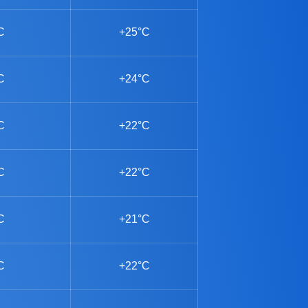
C
+25°C
C
+24°C
C
+22°C
C
+22°C
C
+21°C
C
+22°C