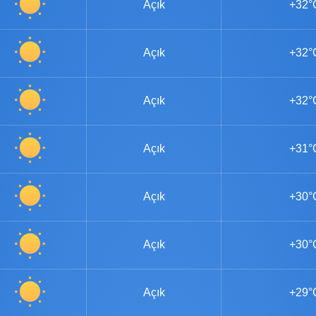
Açık
+32°
Açık
+32°
Açık
+32°
Açık
+31°
Açık
+30°
Açık
+30°
Açık
+29°