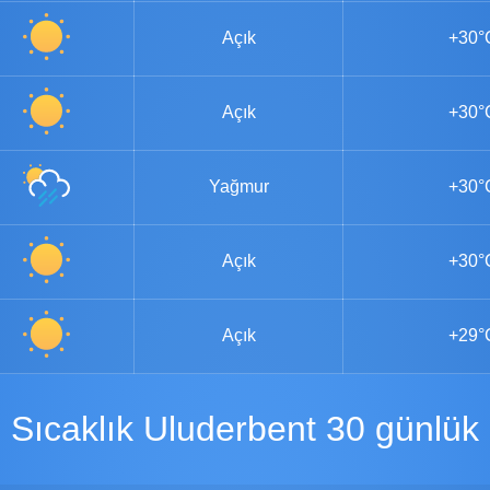
Açık
+30°
Açık
+30°
Yağmur
+30°
Açık
+30°
Açık
+29°
Sıcaklık Uluderbent 30 günlük