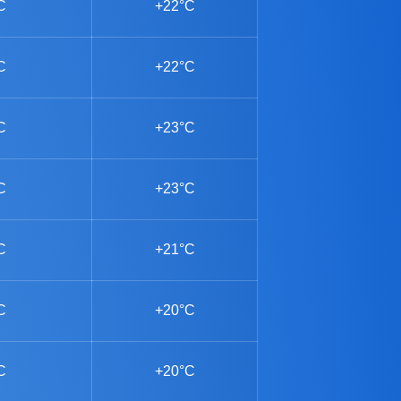
C
+22°C
C
+22°C
C
+23°C
C
+23°C
C
+21°C
C
+20°C
C
+20°C