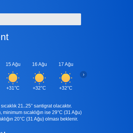
nt
15 Ağu
16 Ağu
17 Ağu
18 Ağu
19 Ağu
›
+31°C
+32°C
+32°C
+32°C
+32°C
aklık 21..25° santigrat olacaktır.
 minimum sıcaklığın ise 29°C (31 Ağu)
lığın 20°C (31 Ağu) olması beklenir.