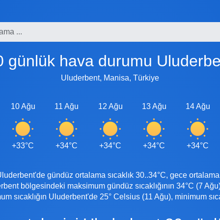
30 günlük hava durumu Uluderbe
Uluderbent, Manisa, Türkiye
10 Ağu
11 Ağu
12 Ağu
13 Ağu
14 Ağu
+33°C
+34°C
+34°C
+34°C
+34°C
erbent'de gündüz ortalama sıcaklık 30..34°C, gece ortalama sıc
ent bölgesindeki maksimum gündüz sıcaklığının 34°C (7 Ağu),
m sıcaklığın Uluderbent'de 25° Celsius (11 Ağu), minimum sıcak