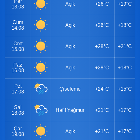
Per
Açık
+26°C
+19°C
13.08
Cum
Açık
+26°C
+18°C
14.08
Cmt
Açık
+28°C
+21°C
15.08
Paz
Açık
+28°C
+18°C
16.08
Pzt
Çiseleme
+24°C
+15°C
17.08
Sal
Hafif Yağmur
+21°C
+17°C
18.08
Çar
Açık
+21°C
+17°C
19.08