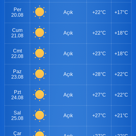
Per
Açık
+22°C
+17°C
20.08
Cum
Açık
+22°C
+18°C
21.08
Cmt
Açık
+23°C
+18°C
22.08
Paz
Açık
+28°C
+22°C
23.08
Pzt
Açık
+27°C
+22°C
24.08
Sal
Açık
+27°C
+21°C
25.08
Çar