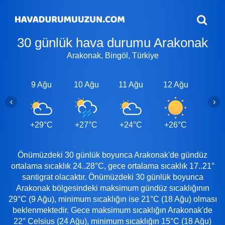
30 günlük hava durumu Arakonak
Arakonak, Bingöl, Türkiye
9 Ağu
10 Ağu
11 Ağu
12 Ağu
13 A
‹
›
+29°C
+27°C
+24°C
+26°C
+26
Önümüzdeki 30 günlük boyunca Arakonak'de gündüz
ortalama sıcaklık 24..28°C, gece ortalama sıcaklık 17..21°
santigrat olacaktır. Önümüzdeki 30 günlük boyunca
Arakonak bölgesindeki maksimum gündüz sıcaklığının
29°C (9 Ağu), minimum sıcaklığın ise 21°C (18 Ağu) olması
beklenmektedir. Gece maksimum sıcaklığın Arakonak'de
22° Celsius (24 Ağu), minimum sıcaklığın 15°C (18 Ağu)