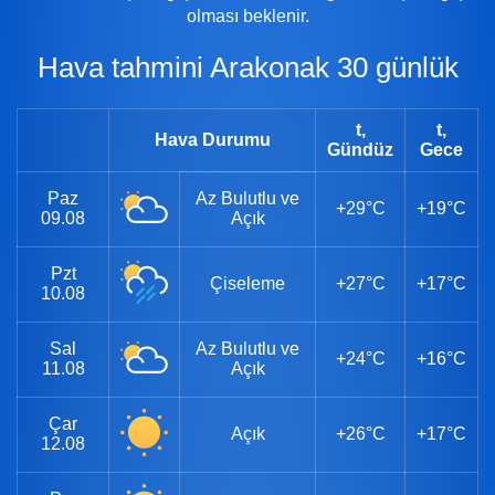
olması beklenir.
Hava tahmini Arakonak 30 günlük
t,
t,
Hava Durumu
Gündüz
Gece
Paz
Az Bulutlu ve
+29°C
+19°C
09.08
Açık
Pzt
Çiseleme
+27°C
+17°C
10.08
Sal
Az Bulutlu ve
+24°C
+16°C
11.08
Açık
Çar
Açık
+26°C
+17°C
12.08