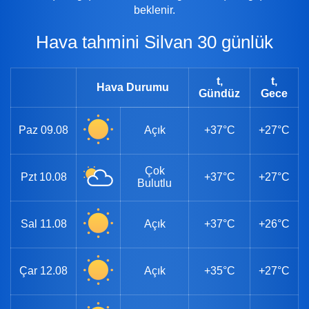
beklenir.
Hava tahmini Silvan 30 günlük
t,
t,
Hava Durumu
Gündüz
Gece
Paz
09.08
Açık
+37°C
+27°C
Çok
Pzt
10.08
+37°C
+27°C
Bulutlu
Sal
11.08
Açık
+37°C
+26°C
Çar
12.08
Açık
+35°C
+27°C