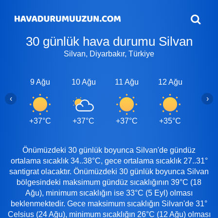
30 günlük hava durumu Silvan
Silvan, Diyarbakır, Türkiye
9 Ağu
10 Ağu
11 Ağu
12 Ağu
13 A
‹
›
+37°C
+37°C
+37°C
+35°C
+37
Önümüzdeki 30 günlük boyunca Silvan'de gündüz
ortalama sıcaklık 34..38°C, gece ortalama sıcaklık 27..31°
santigrat olacaktır. Önümüzdeki 30 günlük boyunca Silvan
bölgesindeki maksimum gündüz sıcaklığının 39°C (18
Ağu), minimum sıcaklığın ise 33°C (5 Eyl) olması
beklenmektedir. Gece maksimum sıcaklığın Silvan'de 31°
Celsius (24 Ağu), minimum sıcaklığın 26°C (12 Ağu) olması